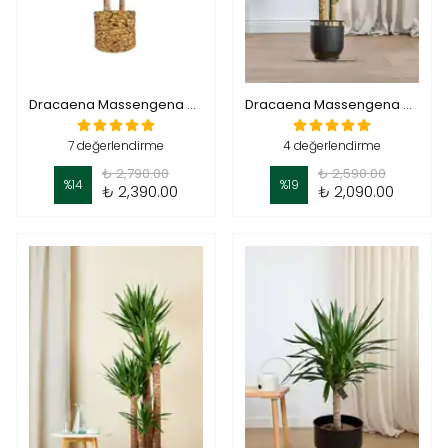
Dracaena Massengena 2 Gövdeli- (Yuka 120-130 cm)
Dracaena Massengena 2 Gövdeli- (Yuka 90-100 cm)
7 değerlendirme
4 değerlendirme
₺ 2,790.00
₺ 2,590.00
%
14
%
19
₺ 2,390.00
₺ 2,090.00