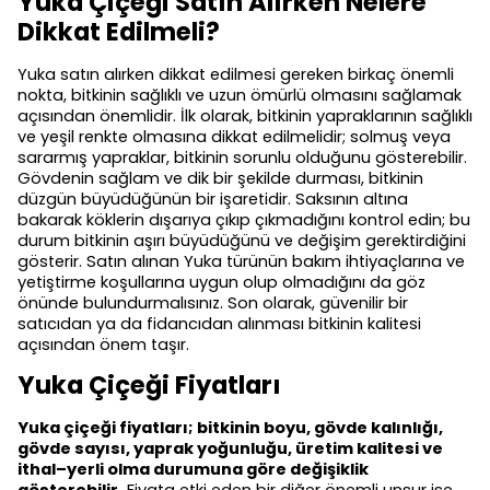
Yuka Çiçeği Satın Alırken Nelere
Dikkat Edilmeli?
Yuka satın alırken dikkat edilmesi gereken birkaç önemli
nokta, bitkinin sağlıklı ve uzun ömürlü olmasını sağlamak
açısından önemlidir. İlk olarak, bitkinin yapraklarının sağlıklı
ve yeşil renkte olmasına dikkat edilmelidir; solmuş veya
sararmış yapraklar, bitkinin sorunlu olduğunu gösterebilir.
Gövdenin sağlam ve dik bir şekilde durması, bitkinin
düzgün büyüdüğünün bir işaretidir. Saksının altına
bakarak köklerin dışarıya çıkıp çıkmadığını kontrol edin; bu
durum bitkinin aşırı büyüdüğünü ve değişim gerektirdiğini
gösterir. Satın alınan Yuka türünün bakım ihtiyaçlarına ve
yetiştirme koşullarına uygun olup olmadığını da göz
önünde bulundurmalısınız. Son olarak, güvenilir bir
satıcıdan ya da fidancıdan alınması bitkinin kalitesi
açısından önem taşır.
Yuka Çiçeği Fiyatları
Yuka çiçeği fiyatları; bitkinin boyu, gövde kalınlığı,
gövde sayısı, yaprak yoğunluğu, üretim kalitesi ve
ithal–yerli olma durumuna göre değişiklik