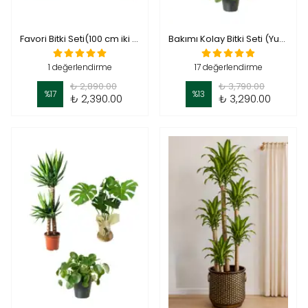
Favori Bitki Seti(100 cm iki kollu yucca (yuka)- monstera 60-70 cm-pilea)
Bakımı Kolay Bitki Seti (Yuka 90-100 cm iki köklü, Starliçe 90-100 cm çok köklü-pilea)
1 değerlendirme
17 değerlendirme
₺ 2,890.00
₺ 3,790.00
%
17
%
13
₺ 2,390.00
₺ 3,290.00