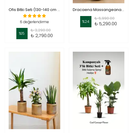
Ofis Bitki Seti (130-140 cm iki kollu Yucca (yuka) ,60-70 cm monstera ,pilea )
Dracaena Massangeana (Dört Gövdeli) 170–180 cm
₺ 6,990.00
%
24
6 değerlendirme
₺ 5,290.00
₺ 3,290.00
%
15
₺ 2,790.00