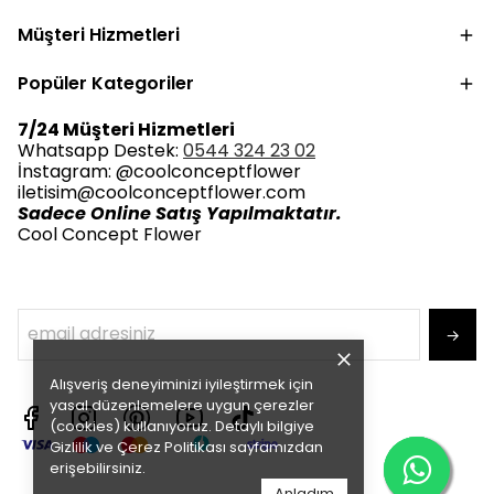
Müşteri Hizmetleri
Popüler Kategoriler
7/24 Müşteri Hizmetleri
Whatsapp Destek:
0544 324 23 02
İnstagram: @coolconceptflower
iletisim@coolconceptflower.com
Sadece Online Satış Yapılmaktatır.
Cool Concept Flower
→
Alışveriş deneyiminizi iyileştirmek için
yasal düzenlemelere uygun çerezler
(cookies) kullanıyoruz. Detaylı bilgiye
Gizlilik ve Çerez Politikası
sayfamızdan
erişebilirsiniz.
Anladım