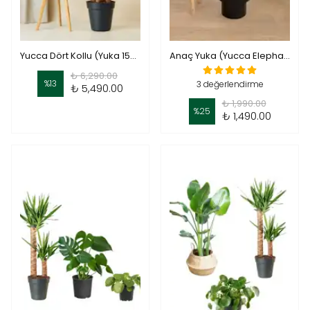
Yucca Dört Kollu (Yuka 150-160 cm )
Anaç Yuka (Yucca Elephantipes) – Orta Boy Salon Bitkisi | 110–120 cm
₺ 6,290.00
%
13
3 değerlendirme
₺ 5,490.00
₺ 1,990.00
%
25
₺ 1,490.00