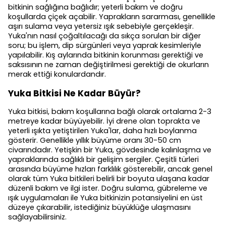
bitkinin sağlığına bağlıdır; yeterli bakım ve doğru
koşullarda çiçek açabilir. Yaprakların sararması, genellikle
aşırı sulama veya yetersiz ışık sebebiyle gerçekleşir.
Yuka'nın nasıl çoğaltılacağı da sıkça sorulan bir diğer
soru; bu işlem, dip sürgünleri veya yaprak kesimleriyle
yapılabilir. Kış aylarında bitkinin korunması gerektiği ve
saksısının ne zaman değiştirilmesi gerektiği de okurların
merak ettiği konulardandır.
Yuka Bitkisi Ne Kadar Büyür?
Yuka bitkisi, bakım koşullarına bağlı olarak ortalama 2-3
metreye kadar büyüyebilir. İyi drene olan toprakta ve
yeterli ışıkta yetiştirilen Yuka'lar, daha hızlı boylanma
gösterir. Genellikle yıllık büyüme oranı 30-50 cm
civarındadır. Yetişkin bir Yuka, gövdesinde kalınlaşma ve
yapraklarında sağlıklı bir gelişim sergiler. Çeşitli türleri
arasında büyüme hızları farklılık gösterebilir, ancak genel
olarak tüm Yuka bitkileri belirli bir boyuta ulaşana kadar
düzenli bakım ve ilgi ister. Doğru sulama, gübreleme ve
ışık uygulamaları ile Yuka bitkinizin potansiyelini en üst
düzeye çıkarabilir, istediğiniz büyüklüğe ulaşmasını
sağlayabilirsiniz.