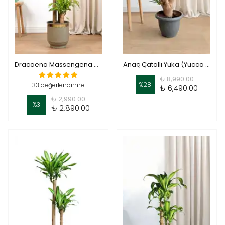
Dracaena Massengena 3 Gövdeli- (Yuka 120-130 cm)
Anaç Çatallı Yuka (Yucca elephantipes) |Yukka
₺ 8,990.00
%
28
33 değerlendirme
₺ 6,490.00
₺ 2,990.00
%
3
₺ 2,890.00