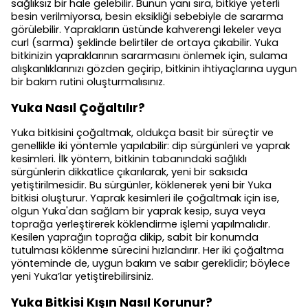
sağlıksız bir hale gelebilir. Bunun yanı sıra, bitkiye yeterli
besin verilmiyorsa, besin eksikliği sebebiyle de sararma
görülebilir. Yaprakların üstünde kahverengi lekeler veya
curl (sarma) şeklinde belirtiler de ortaya çıkabilir. Yuka
bitkinizin yapraklarının sararmasını önlemek için, sulama
alışkanlıklarınızı gözden geçirip, bitkinin ihtiyaçlarına uygun
bir bakım rutini oluşturmalısınız.
Yuka Nasıl Çoğaltılır?
Yuka bitkisini çoğaltmak, oldukça basit bir süreçtir ve
genellikle iki yöntemle yapılabilir: dip sürgünleri ve yaprak
kesimleri. İlk yöntem, bitkinin tabanındaki sağlıklı
sürgünlerin dikkatlice çıkarılarak, yeni bir saksıda
yetiştirilmesidir. Bu sürgünler, köklenerek yeni bir Yuka
bitkisi oluşturur. Yaprak kesimleri ile çoğaltmak için ise,
olgun Yuka'dan sağlam bir yaprak kesip, suya veya
toprağa yerleştirerek köklendirme işlemi yapılmalıdır.
Kesilen yaprağın toprağa dikip, sabit bir konumda
tutulması köklenme sürecini hızlandırır. Her iki çoğaltma
yönteminde de, uygun bakım ve sabır gereklidir; böylece
yeni Yuka’lar yetiştirebilirsiniz.
Yuka Bitkisi Kışın Nasıl Korunur?