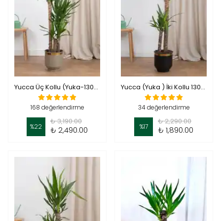
Yucca Üç Kollu (Yuka-130-140 cm )
Yucca (Yuka ) İki Kollu 130-140 cm
168 değerlendirme
34 değerlendirme
₺ 3,190.00
₺ 2,290.00
%
22
%
17
₺ 2,490.00
₺ 1,890.00