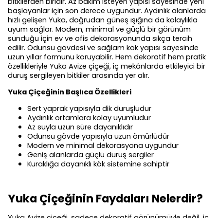
bitkilerden biridir. Az bakım isteyen yapısı sayesinde yeni
başlayanlar için son derece uygundur. Aydınlık alanlarda
hızlı gelişen Yuka, doğrudan güneş ışığına da kolaylıkla
uyum sağlar. Modern, minimal ve güçlü bir görünüm
sunduğu için ev ve ofis dekorasyonunda sıkça tercih
edilir. Odunsu gövdesi ve sağlam kök yapısı sayesinde
uzun yıllar formunu koruyabilir. Hem dekoratif hem pratik
özellikleriyle Yuka Avize çiçeği, iç mekânlarda etkileyici bir
duruş sergileyen bitkiler arasında yer alır.
Yuka Çiçeğinin Başlıca Özellikleri
Sert yaprak yapısıyla dik duruşludur
Aydınlık ortamlara kolay uyumludur
Az suyla uzun süre dayanıklıdır
Odunsu gövde yapısıyla uzun ömürlüdür
Modern ve minimal dekorasyona uygundur
Geniş alanlarda güçlü duruş sergiler
Kuraklığa dayanıklı kök sistemine sahiptir
Yuka Çiçeğinin Faydaları Nelerdir?
Yuka Avize çiçeği, sadece dekoratif görünümüyle değil, iç