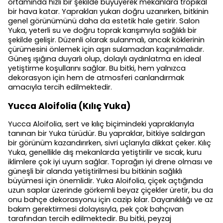
ortamında hızlı bir şekilde büyüyerek mekanlara tropikal
bir hava katar. Yaprakları yukarı doğru uzanırken, bitkinin
genel görünümünü daha da estetik hale getirir. Salon
Yuka, yeterli su ve doğru toprak karışımıyla sağlıklı bir
şekilde gelişir. Düzenli olarak sulanmalı, ancak köklerinin
çürümesini önlemek için aşırı sulamadan kaçınılmalıdır.
Güneş ışığına duyarlı olup, dolaylı aydınlatma en ideal
yetiştirme koşullarını sağlar. Bu bitki, hem yalnızca
dekorasyon için hem de atmosferi canlandırmak
amacıyla tercih edilmektedir.
Yucca Aloifolia (Kılıç Yuka)
Yucca Aloifolia, sert ve kılıç biçimindeki yapraklarıyla
tanınan bir Yuka türüdür. Bu yapraklar, bitkiye saldırgan
bir görünüm kazandırırken, sivri uçlarıyla dikkat çeker. Kılıç
Yuka, genellikle dış mekanlarda yetiştirilir ve sıcak, kuru
iklimlere çok iyi uyum sağlar. Toprağın iyi drene olması ve
güneşli bir alanda yetiştirilmesi bu bitkinin sağlıklı
büyümesi için önemlidir. Yuka Aloifolia, çiçek açtığında
uzun saplar üzerinde görkemli beyaz çiçekler üretir, bu da
onu bahçe dekorasyonu için cazip kılar. Dayanıklılığı ve az
bakım gerektirmesi dolayısıyla, pek çok bahçıvan
tarafından tercih edilmektedir. Bu bitki, peyzaj