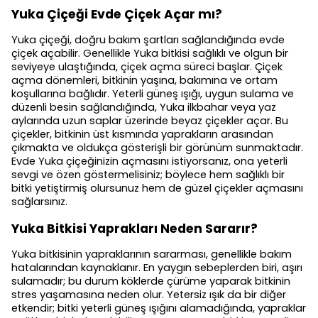
Yuka Çiçeği Evde Çiçek Açar mı?
Yuka çiçeği, doğru bakım şartları sağlandığında evde
çiçek açabilir. Genellikle Yuka bitkisi sağlıklı ve olgun bir
seviyeye ulaştığında, çiçek açma süreci başlar. Çiçek
açma dönemleri, bitkinin yaşına, bakımına ve ortam
koşullarına bağlıdır. Yeterli güneş ışığı, uygun sulama ve
düzenli besin sağlandığında, Yuka ilkbahar veya yaz
aylarında uzun saplar üzerinde beyaz çiçekler açar. Bu
çiçekler, bitkinin üst kısmında yaprakların arasından
çıkmakta ve oldukça gösterişli bir görünüm sunmaktadır.
Evde Yuka çiçeğinizin açmasını istiyorsanız, ona yeterli
sevgi ve özen göstermelisiniz; böylece hem sağlıklı bir
bitki yetiştirmiş olursunuz hem de güzel çiçekler açmasını
sağlarsınız.
Yuka Bitkisi Yaprakları Neden Sararır?
Yuka bitkisinin yapraklarının sararması, genellikle bakım
hatalarından kaynaklanır. En yaygın sebeplerden biri, aşırı
sulamadır; bu durum köklerde çürüme yaparak bitkinin
stres yaşamasına neden olur. Yetersiz ışık da bir diğer
etkendir; bitki yeterli güneş ışığını alamadığında, yapraklar