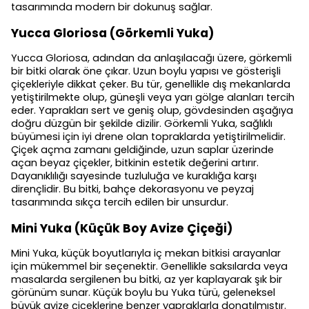
tasarımında modern bir dokunuş sağlar.
Yucca Gloriosa (Görkemli Yuka)
Yucca Gloriosa, adından da anlaşılacağı üzere, görkemli
bir bitki olarak öne çıkar. Uzun boylu yapısı ve gösterişli
çiçekleriyle dikkat çeker. Bu tür, genellikle dış mekanlarda
yetiştirilmekte olup, güneşli veya yarı gölge alanları tercih
eder. Yaprakları sert ve geniş olup, gövdesinden aşağıya
doğru düzgün bir şekilde dizilir. Görkemli Yuka, sağlıklı
büyümesi için iyi drene olan topraklarda yetiştirilmelidir.
Çiçek açma zamanı geldiğinde, uzun saplar üzerinde
açan beyaz çiçekler, bitkinin estetik değerini artırır.
Dayanıklılığı sayesinde tuzluluğa ve kuraklığa karşı
dirençlidir. Bu bitki, bahçe dekorasyonu ve peyzaj
tasarımında sıkça tercih edilen bir unsurdur.
Mini Yuka (Küçük Boy Avize Çiçeği)
Mini Yuka, küçük boyutlarıyla iç mekan bitkisi arayanlar
için mükemmel bir seçenektir. Genellikle saksılarda veya
masalarda sergilenen bu bitki, az yer kaplayarak şık bir
görünüm sunar. Küçük boylu bu Yuka türü, geleneksel
büyük avize çiçeklerine benzer yapraklarla donatılmıştır.