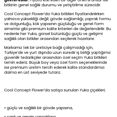
gösterebilir.
Fiyata etki eden bir diğer önemli unsur ise
bitkinin genel sağlık durumu ve yetiştirilme sürecidir.
Cool Concept Flower’da Yuka bitkileri fiyatlandırılırken
yalnızca yüksekliği değil; gövde sağlamlığı, yaprak formu
ve dolgunluğu, kök yapısının güçlülüğü ve genel form
simetrisi gibi premium kalite kriterleri de değerlendirilir. Bu
nedenle her Yuka, görsel bütünlüğü güçlü ve gelişimi
sağlıklı olan bitkiler arasından seçilerek hazırlanır.
Markamız tek bir üreticiye bağlı çalışmadığı için,
Türkiye’de ve yurt dışında uzun süredir iş birliği yaptığımız
güvenilir tedarikçiler arasından özel seçim Yuka bitkileri
temin ederiz. Büyük boy veya özel form seçeneklerinde
ise premium üretim tercih ederek kalite standardımızı
daima en üst seviyede tutarız.
Cool Concept Flower’da satışa sunulan Yuka çiçekleri;
• güçlü ve sağlıklı bir gövde yapısına,
• canlı ve gergin yapraklara,