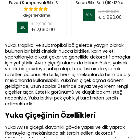
Favori Kampanyalı Bitki Seti - ( Dendrobium Bambu Orkide - Yucca Tek Dal Masa Boy - Sansevieria Cylindirica 50 cm )
Salon Bitki Seti (110-120 cm pachira/90-100 cm ikili yuka/ 90-100 cm üç köklü starliçe- bitki sulama spreyi)
₺ 6,920.00
%
15
1 değerlendirme
₺ 5,890.00
₺ 2,990.00
%
10
₺ 2,690.00
Yuka, tropikal ve subtropikal bölgelerde yaygın olarak
bulunan bir bitki cinsidir. Yucca bitkileri, kalın ve etli
yapraklarıyla dikkat çeker ve genellikle dekoratif amaçlar
için yetiştirilir. Avize çiçeği olarak da bilinen Yuka, yüksek
ve dik bir gövdeye sahip olup, tepe kısmında yaprak
rozetleri bulunur. Bu bitki, hem iç mekanlarda hem de dış
mekanlarda kullanılabilir. Yuka'nın çiçek açma dönemi
geldiğinde, uzun saplar üzerinde beyaz veya krem rengi
çiçekler açar. Estetik görünümü ve düşük bakım isteği
nedeniyle, Yuka bitkisi pek çok kişi tarafından tercih
edilmektedir.
Yuka Çiçeğinin Özellikleri
Yuka Avize çiçeği, dayanıklı gövde yapısı ve dik yaprak
formuyla iç mekânlarda sık tercih edilen dekoratif