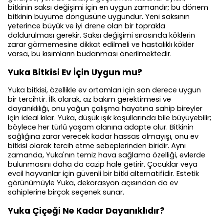
bitkinin saksı değişimi için en uygun zamandır; bu dönem
bitkinin büyüme döngüsüne uygundur. Yeni saksının
yeterince büyük ve iyi drene olan bir toprakla
doldurulması gerekir. Saksı değişimi sırasında köklerin
zarar görmemesine dikkat edilmeli ve hastalıklı kökler
varsa, bu kısımların budanması önerilmektedir.
Yuka Bitkisi Ev İçin Uygun mu?
Yuka bitkisi, özellikle ev ortamları için son derece uygun
bir tercihtir. İlk olarak, az bakım gerektirmesi ve
dayanıklılığı, onu yoğun çalışma hayatına sahip bireyler
için ideal kılar. Yuka, düşük ışık koşullarında bile büyüyebilir;
böylece her türlü yaşam alanına adapte olur. Bitkinin
sağlığına zarar verecek kadar hassas olmayışı, onu ev
bitkisi olarak tercih etme sebeplerinden biridir. Aynı
zamanda, Yuka'nın temiz hava sağlama özelliği, evlerde
bulunmasını daha da cazip hale getirir. Çocuklar veya
evcil hayvanlar için güvenli bir bitki alternatifidir. Estetik
görünümüyle Yuka, dekorasyon açısından da ev
sahiplerine birçok seçenek sunar.
Yuka Çiçeği Ne Kadar Dayanıklıdır?