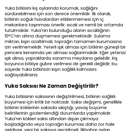
Yuka bitkisini kış aylarında korumak, sağlığını
sürdürebilmesi için son derece önemlidir. İlk olarak,
bitkinin soğuk havalardan etkilenmemesi için iç
mekanlara taşınması önerilir; sıcak ve nemli bir ortamda
tutulmalıdır. Yuka'nın bulunduğu alanın sıcaklığının
10°C'nin altına düşmemesi gerekmektedir. Sulama
miktarı, kışın azaltılmalı; toprağın tamamen kurumasına
izin verilmemelidir. Yeterli ışık alması için bitkinin güneşli bir
pencere kenarında yer alması sağlanmalıdır. Eğer yetersiz
ışık alırsa, yapraklarda sararma meydana gelebilir. Kış
boyunca bitkiye gübre verilmesi de gerekli değildir; bu
sayede Yuka bitkinizin kışın sağlıklı kalmasını
sağlayabilirsiniz.
Yuka Saksısı Ne Zaman Değiştirilir?
Yuka bitkisinin saksısının değiştirilmesi, bitkinin sağlıklı
büyümesi için kritik bir noktadır. Saksı değişimi, genellikle
bitkinin köklerinin saksıda sıkıştığı, yavaş büyüme
belirtilerinin gözlemlendiği durumlarda yapılmalıdır.
Yuka'nın kökleri saksı altından dışarı çıkmaya
başladığında veya toprağın kuruması daha zor hale
geldiyse, yeni bir saksıya geçirilmeli. İlkbahar ayları,