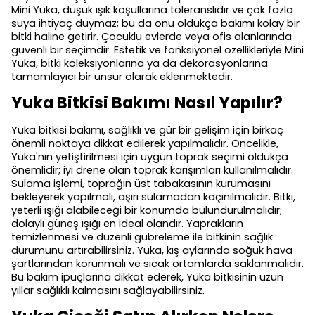
Mini Yuka, düşük ışık koşullarına toleranslıdır ve çok fazla
suya ihtiyaç duymaz; bu da onu oldukça bakımı kolay bir
bitki haline getirir. Çocuklu evlerde veya ofis alanlarında
güvenli bir seçimdir. Estetik ve fonksiyonel özellikleriyle Mini
Yuka, bitki koleksiyonlarına ya da dekorasyonlarına
tamamlayıcı bir unsur olarak eklenmektedir.
Yuka Bitkisi Bakımı Nasıl Yapılır?
Yuka bitkisi bakımı, sağlıklı ve gür bir gelişim için birkaç
önemli noktaya dikkat edilerek yapılmalıdır. Öncelikle,
Yuka'nın yetiştirilmesi için uygun toprak seçimi oldukça
önemlidir; iyi drene olan toprak karışımları kullanılmalıdır.
Sulama işlemi, toprağın üst tabakasının kurumasını
bekleyerek yapılmalı, aşırı sulamadan kaçınılmalıdır. Bitki,
yeterli ışığı alabileceği bir konumda bulundurulmalıdır;
dolaylı güneş ışığı en ideal olandır. Yaprakların
temizlenmesi ve düzenli gübreleme ile bitkinin sağlık
durumunu artırabilirsiniz. Yuka, kış aylarında soğuk hava
şartlarından korunmalı ve sıcak ortamlarda saklanmalıdır.
Bu bakım ipuçlarına dikkat ederek, Yuka bitkisinin uzun
yıllar sağlıklı kalmasını sağlayabilirsiniz.