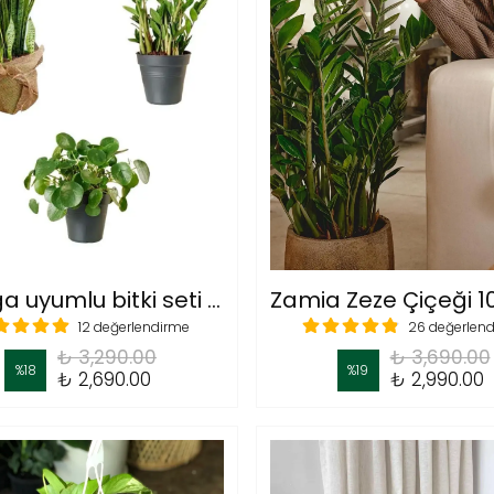
Az ışığa uyumlu bitki seti (80 cm kılıç-pilea-50 cm zamia )
12 değerlendirme
26 değerlen
₺ 3,290.00
₺ 3,690.00
%
18
%
19
₺ 2,690.00
₺ 2,990.00