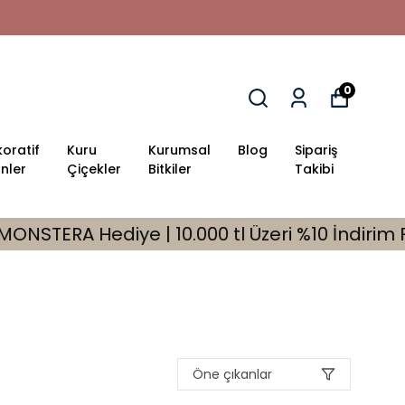
Türkiye’nin Premium Bitki Mark
0
oratif
Kuru
Kurumsal
Blog
Sipariş
nler
Çiçekler
Bitkiler
Takibi
eri %10 İndirim Fırsatı
🎁 Tüm Siparişler
Öne çıkanlar