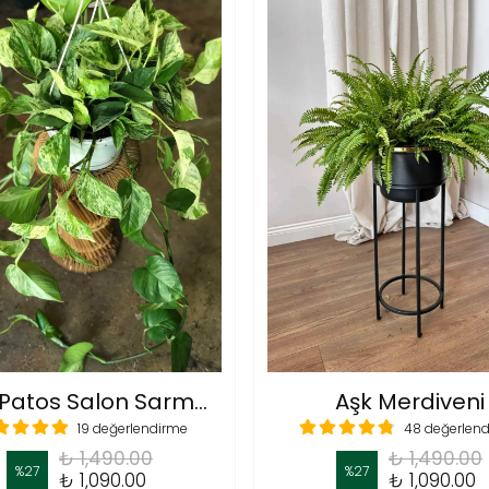
Askılı Patos Salon Sarmaşığı (Golden Pothos - Epipremnum Aureum)
Aşk Merdiveni
19 değerlendirme
48 değerlen
₺ 1,490.00
₺ 1,490.00
%
27
%
27
₺ 1,090.00
₺ 1,090.00