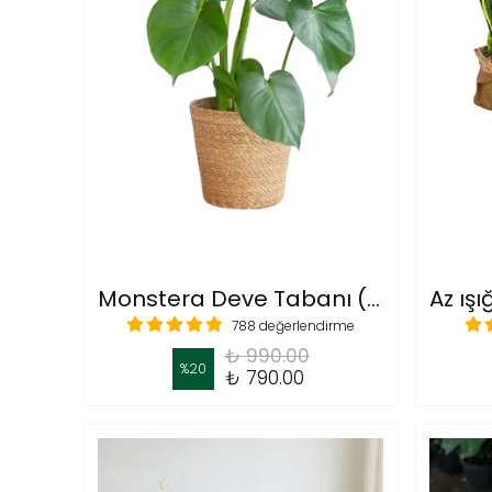
Monstera Deve Tabanı (Masa Boy)
788 değerlendirme
₺ 990.00
%
20
₺ 790.00