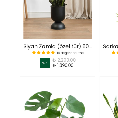
Siyah Zamia (özel tür) 60 cm
19 değerlendirme
₺ 2,290.00
%
17
₺ 1,890.00