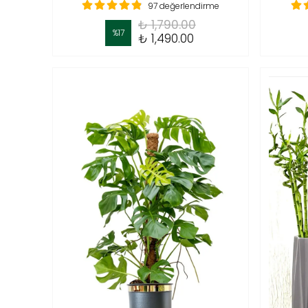
97 değerlendirme
₺ 1,790.00
%
17
₺ 1,490.00