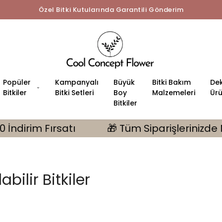
Popüler
Kampanyalı
Büyük
Bitki Bakım
Dek
Bitkiler
Bitki Setleri
Boy
Malzemeleri
Ürü
Bitkiler
Siparişlerinizde MONSTERA Hediye | 10.000 tl Üz
bilir Bitkiler