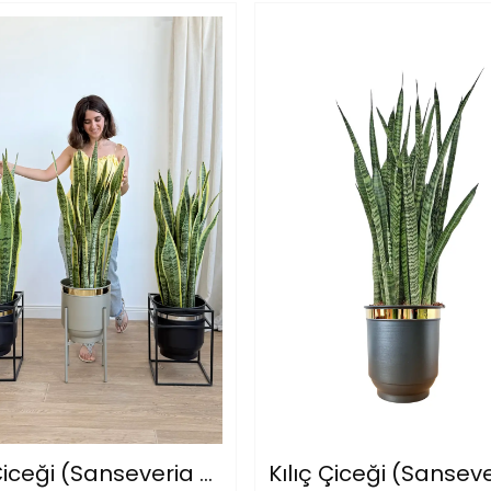
Kılıç Çiceği (Sanseveria Trifasciata -Peygamber Kılıcı-Paşa Kılıcı) Sarı-Yeşil 100-110 cm