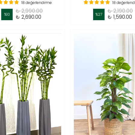
18 değerlendirme
18 değerlen
₺ 2,990.00
₺ 2,190.00
%
10
%
27
₺ 2,690.00
₺ 1,590.00