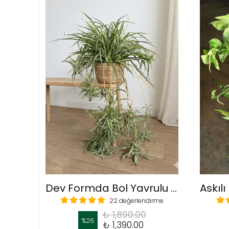
Dev Formda Bol Yavrulu Kurdele Çiçeği (Chlorophytum Comosum)
22 değerlendirme
₺ 1,890.00
%
26
₺ 1,390.00