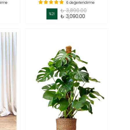
dirme
6 değerlendirme
₺ 3,890.00
%
21
₺ 3,090.00