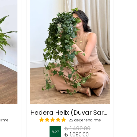
Hedera Helix (Duvar Sarmaşığı-Koyu Yeşil)
dirme
22 değerlendirme
₺ 1,490.00
%
27
₺ 1,090.00