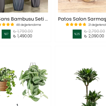
Üçlü Şans Bambusu Seti – Dekoratif Lucky Bamboo Tasarımı 90-100 cm
48 değerlendirme
21 değerlen
₺ 1,790.00
₺ 2,790.00
%
17
%
25
₺ 1,490.00
₺ 2,090.00