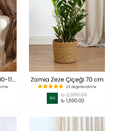
Zamia Zeze Çiçeği 100-110 cm
Zamia Zeze Çiçeği 70 cm
dirme
23 değerlendirme
₺ 2,090.00
%
19
₺ 1,690.00