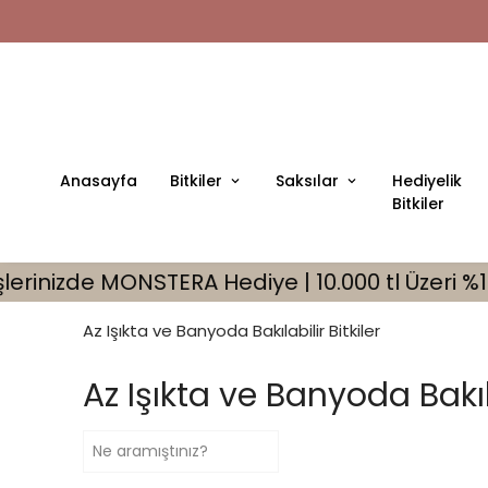
önderim
Anasayfa
Bitkiler
Saksılar
Hediyelik
Bitkiler
.000 tl Üzeri %10 İndirim Fırsatı
🎁 Tüm 
Az Işıkta ve Banyoda Bakılabilir Bitkiler
Az Işıkta ve Banyoda Bakıla