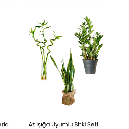
Kılıç Çiceği (Sanseveria Zeylenica -Peygamber Kılıcı-Paşa Kılıcı) Koyu Yeşil 65 -70cm
Az Işığa Uyumlu Bitki Seti (80 cm kılıç-50 cm Zamia -üçlü bambu 90-100 cm )