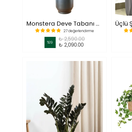
Monstera Deve Tabanı Anaç Dolgun Form 100-110 cm Yosun Çubuklu
27 değerlendirme
₺ 2,590.00
%
19
₺ 2,090.00