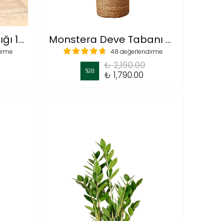
Patos Salon Sarmaşığı 120-130 cm(Golden Pothos - Epipremnum Aureum)
Monstera Deve Tabanı Çiçeği 80-90 cm Yosun Çubuklu
dirme
48 değerlendirme
₺ 2,190.00
%
18
₺ 1,790.00