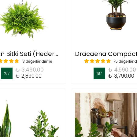
Sarkan Bitki Seti (Hedera helix-Patos scindapsus- aşk merdiveni )
13 değerlendirme
75 değerlen
₺ 3,490.00
₺ 4,590.00
%
17
%
17
₺ 2,890.00
₺ 3,790.00