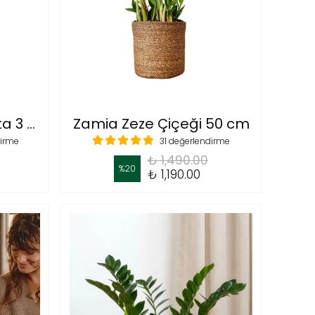
Dracaena Compacta 3 Gövdeli -(Dracena Fragrans Compacta 90-100 cm)
Zamia Zeze Çiçeği 50 cm
dirme
31 değerlendirme
₺ 1,490.00
%
20
₺ 1,190.00