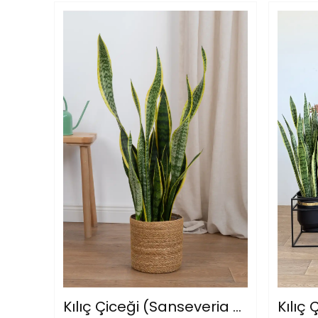
Kılıç Çiceği (Sanseveria Trifasciata -Peygamber Kılıcı-Paşa Kılıcı) Sarı-Yeşil 70-80 cm