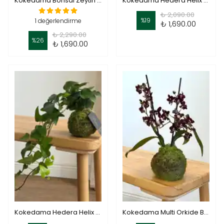
Kokedama Bonsai Zeytin (Kokodema Zeytin)
Kokedama Hedera Helix Veriagata ( Cocodema )
₺ 2,090.00
%
19
1 değerlendirme
₺ 1,690.00
₺ 2,290.00
%
26
₺ 1,690.00
Kokedama Hedera Helix ( Cocodema )
Kokedama Multi Orkide Bordo ( Kokodema Multi Orkide )