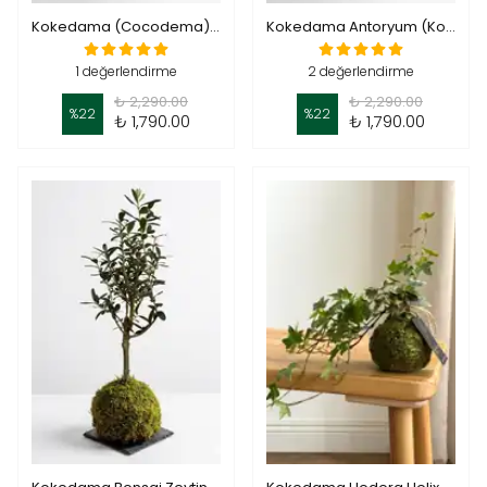
Kokedama (Cocodema) Pachira Masa Boy
Kokedama Antoryum (Kokodema Anthurium)
1 değerlendirme
2 değerlendirme
₺ 2,290.00
₺ 2,290.00
%
22
%
22
₺ 1,790.00
₺ 1,790.00