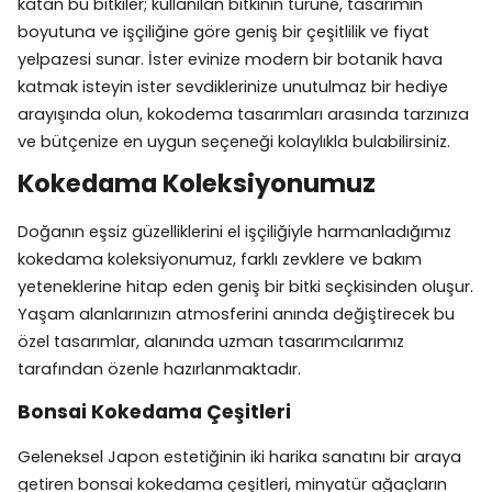
katan bu bitkiler; kullanılan bitkinin türüne, tasarımın
boyutuna ve işçiliğine göre geniş bir çeşitlilik ve fiyat
yelpazesi sunar. İster evinize modern bir botanik hava
katmak isteyin ister sevdiklerinize unutulmaz bir hediye
arayışında olun, kokodema tasarımları arasında tarzınıza
ve bütçenize en uygun seçeneği kolaylıkla bulabilirsiniz.
Kokedama Koleksiyonumuz
Doğanın eşsiz güzelliklerini el işçiliğiyle harmanladığımız
kokedama koleksiyonumuz, farklı zevklere ve bakım
yeteneklerine hitap eden geniş bir bitki seçkisinden oluşur.
Yaşam alanlarınızın atmosferini anında değiştirecek bu
özel tasarımlar, alanında uzman tasarımcılarımız
tarafından özenle hazırlanmaktadır.
Bonsai Kokedama Çeşitleri
Geleneksel Japon estetiğinin iki harika sanatını bir araya
getiren bonsai kokedama çeşitleri, minyatür ağaçların