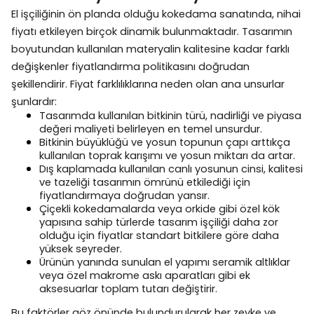
El işçiliğinin ön planda olduğu kokedama sanatında, nihai
fiyatı etkileyen birçok dinamik bulunmaktadır. Tasarımın
boyutundan kullanılan materyalin kalitesine kadar farklı
değişkenler fiyatlandırma politikasını doğrudan
şekillendirir. Fiyat farklılıklarına neden olan ana unsurlar
şunlardır:
Tasarımda kullanılan bitkinin türü, nadirliği ve piyasa
değeri maliyeti belirleyen en temel unsurdur.
Bitkinin büyüklüğü ve yosun topunun çapı arttıkça
kullanılan toprak karışımı ve yosun miktarı da artar.
Dış kaplamada kullanılan canlı yosunun cinsi, kalitesi
ve tazeliği tasarımın ömrünü etkilediği için
fiyatlandırmaya doğrudan yansır.
Çiçekli kokedamalarda veya orkide gibi özel kök
yapısına sahip türlerde tasarım işçiliği daha zor
olduğu için fiyatlar standart bitkilere göre daha
yüksek seyreder.
Ürünün yanında sunulan el yapımı seramik altlıklar
veya özel makrome askı aparatları gibi ek
aksesuarlar toplam tutarı değiştirir.
Bu faktörler göz önünde bulundurularak her zevke ve