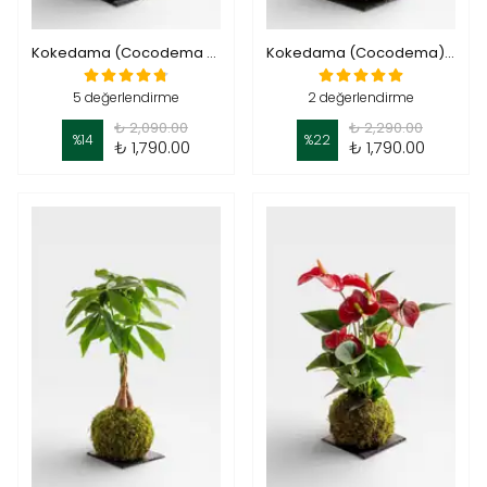
Kokedama (Cocodema )-Asparagus (Kuşkonmaz)
Kokedama (Cocodema) Ficus Bonsai Ginseng Masa Boy
5 değerlendirme
2 değerlendirme
₺ 2,090.00
₺ 2,290.00
%
14
%
22
₺ 1,790.00
₺ 1,790.00