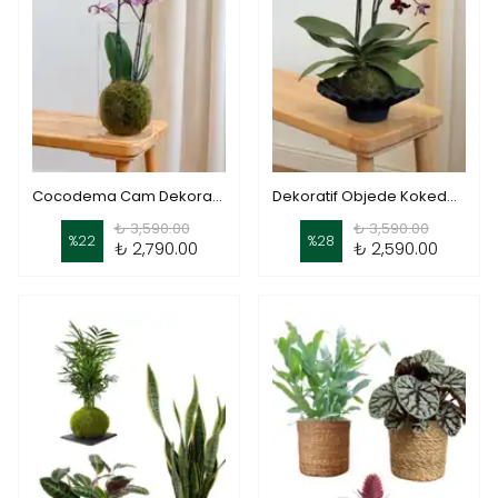
Cocodema Cam Dekoratif Vazo
Dekoratif Objede Kokedama Orkide Bordo
₺ 3,590.00
₺ 3,590.00
%
22
%
28
₺ 2,790.00
₺ 2,590.00