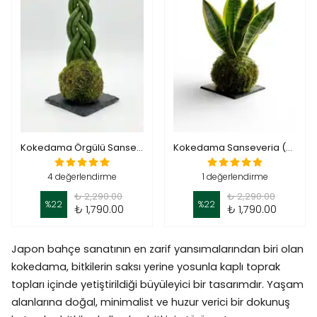
Kokedama Örgülü Sanseveria (Kokodema Sanseveria)
Kokedama Sanseveria (Kokodema Kılıç )
4 değerlendirme
1 değerlendirme
₺ 2,290.00
₺ 2,290.00
%
22
%
22
₺ 1,790.00
₺ 1,790.00
Japon bahçe sanatının en zarif yansımalarından biri olan
kokedama, bitkilerin saksı yerine yosunla kaplı toprak
topları içinde yetiştirildiği büyüleyici bir tasarımdır. Yaşam
alanlarına doğal, minimalist ve huzur verici bir dokunuş