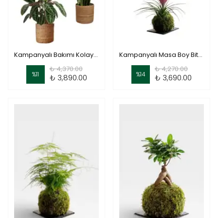
Kampanyalı Bakımı Kolay Bitki Seti ( 70-80 cm Kılıç - Calathea Warscewiczii - Kokedama Parlor Palm )
Kampanyalı Masa Boy Bitki Seti (Blue Star Fern - Begonia Rex - Kokedama Tillandsia )
₺ 4,370.00
₺ 4,270.00
%
11
%
14
₺ 3,890.00
₺ 3,690.00