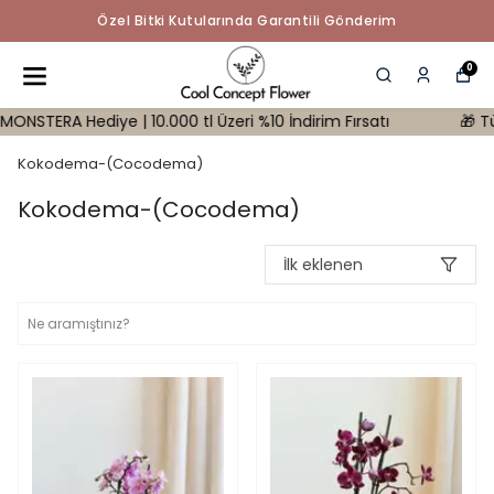
Özel Bitki Kutularında Garantili Gönderim
0
e | 10.000 tl Üzeri %10 İndirim Fırsatı
🎁 Tüm Siparişleri
Kokodema-(Cocodema)
Kokodema-(Cocodema)
İlk eklenen