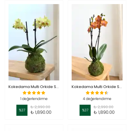
Kokedama Multi Orkide Sarı ( Kokodema Multi Orkide )
Kokedama Multi Orkide Somon (Kokodema Multi Orkide)
1 değerlendirme
4 değerlendirme
₺ 2,990.00
₺ 2,990.00
%
37
%
37
₺ 1,890.00
₺ 1,890.00