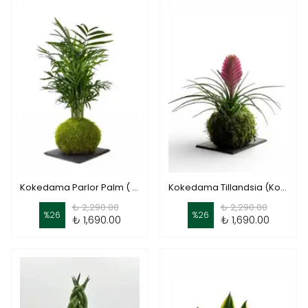
Kokedama Parlor Palm ( Mini Palmiye )
Kokedama Tillandsia (Kokodema Tillandsia)
₺ 2,290.00
₺ 2,290.00
%
26
%
26
₺ 1,690.00
₺ 1,690.00