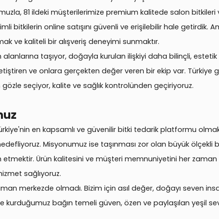
la, 81 ildeki müşterilerimize premium kalitede salon bitkileri v
imli bitkilerin online satışını güvenli ve erişilebilir hale getirdik
mak ve kaliteli bir alışveriş deneyimi sunmaktır.
lanlarına taşıyor, doğayla kurulan ilişkiyi daha bilinçli, estetik 
etiştiren ve onlara gerçekten değer veren bir ekip var. Türkiye g
n gözle seçiyor, kalite ve sağlık kontrolünden geçiriyoruz.
muz
ürkiye'nin en kapsamlı ve güvenilir bitki tedarik platformu olmaktı
efliyoruz. Misyonumuz ise taşınması zor olan büyük ölçekli bitk
lim etmektir. Ürün kalitesini ve müşteri memnuniyetini her zaman
 hizmet sağlıyoruz.
aman merkezde olmadı. Bizim için asıl değer, doğayı seven ins
e kurduğumuz bağın temeli güven, özen ve paylaşılan yeşil sevg