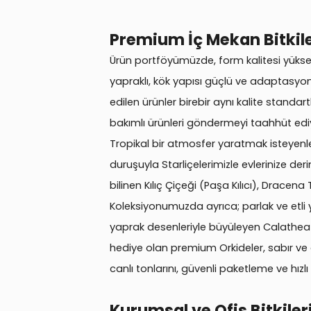
Premium İç Mekan Bitkile
Ürün portföyümüzde, form kalitesi yüksek
yapraklı, kök yapısı güçlü ve adaptasyon
edilen ürünler birebir aynı kalite standart
bakımlı ürünleri göndermeyi taahhüt edi
Tropikal bir atmosfer yaratmak isteyenle
duruşuyla Starliçelerimizle evlerinize de
bilinen Kılıç Çiçeği (Paşa Kılıcı), Dracen
Koleksiyonumuzda ayrıca; parlak ve etli 
yaprak desenleriyle büyüleyen Calathea (D
hediye olan premium Orkideler, sabır ve
canlı tonlarını, güvenli paketleme ve hızlı
Kurumsal ve Ofis Bitkiler