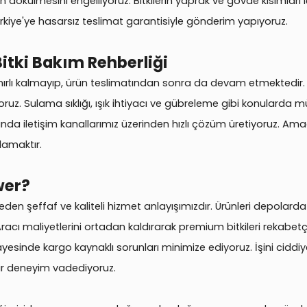
n dökülmesini engelliyoruz. Bitkilerin yaprak ve gövde kısımlar
rkiye'ye hasarsız teslimat garantisiyle gönderim yapıyoruz.
Bitki Bakım Rehberliği
sınırlı kalmayıp, ürün teslimatından sonra da devam etmektedir. S
ıyoruz. Sulama sıklığı, ışık ihtiyacı ve gübreleme gibi konularda m
sorunda iletişim kanallarımız üzerinden hızlı çözüm üretiyoruz. Amac
ğlamaktır.
wer?
eden şeffaf ve kaliteli hizmet anlayışımızdır. Ürünleri depola
acı maliyetlerini ortadan kaldırarak premium bitkileri rekabetçi
yesinde kargo kaynaklı sorunları minimize ediyoruz. İşini ciddiy
ir deneyim vadediyoruz.