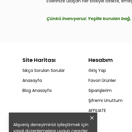
Evlerinize ulaşan her bitkiyle birlikte,
Çünkü inanıyoruz: Yeşille kurulan bağ, i
Site Haritası
Hesabım
Sıkça Sorulan Sorular
Giriş Yap
Anasayfa
Favori Ürünler
Blog Anasayfa
Siparişlerim
Şifremi Unuttum
AFFILIATE
Alışveriş deneyiminizi iyileştirmek için
yasal düzenlemelere uygun çerezler