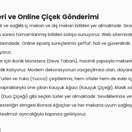
ri ve Online Çiçek Gönderimi
 ve sağlıklı iç mekan ve dış mekan bitkileri yer almaktadır. Sı
 süreci tamamlanmış bitkileri satışa sunuyoruz. Web sitemizde s
larındadır. Online sipariş süreçlerimiz şeffaf, hızlı ve güvenilird
yoruz.
r için ikonik Monstera (Deve Tabanı), hacimli yapısıyla mekanl
rinlik katıyoruz. Modern dekorasyonun vazgeçilmezi olan, dayanıkl
a Türleri ve Yuka (Yucca) çeşitlerimiz, hem ofisler hem de evler 
yapraklarıyla öne çıkan Kauçuk Ağacı (Kauçuk Çiçeği), klasik z
ua Çiçeği) gibi seçkin türler yer almaktadır. Sevdiklerinize vey
 estetiğin simgesi Bonsai Ağaçları ve her mekana uyum sağlay
 teslimat ayrıcalığıyla kapınıza getiriyoruz.
i