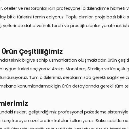
sler, oteller ve restoranlar için profesyonel bitkilendirme hizmeti 
ay bitki türlerini temin ediyoruz. Toplu alımlar, proje bazlı bit
 yerlerinde daha verimli, ferah ve prestijli alanlar yaratmak ist
Ürün Çeşitliliğimiz
sunda teknik bilgiye sahip uzmanlardan oluşmaktadır. Ürün çeşitlil
 uygun türleri seçiyoruz. Areka, Monstera, Starliçe ve Kauçuk gib
unduruyoruz. Tüm bitkilerimiz, seralarımızda gerekli sağlık ve za
 mekana konumlandırmak için ürün detaylarında gerekli tüm tekni
mlerimiz
aki riskleri, geliştirdiğimiz profesyonel paketleme sistemiyle o
a karşı koruyan özel üretim kutular kullanıyoruz. Saksı sabitlem