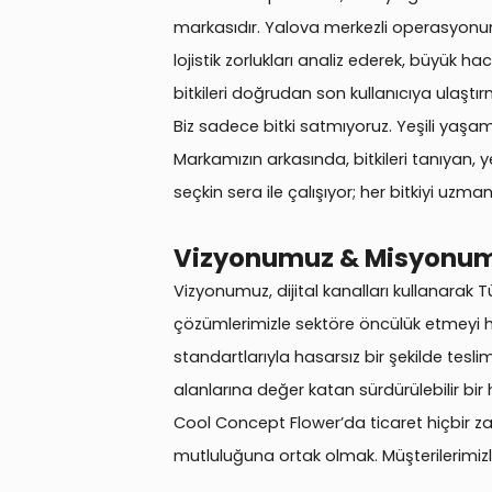
markasıdır. Yalova merkezli operasyonumuz
lojistik zorlukları analiz ederek, büyük hac
bitkileri doğrudan son kullanıcıya ulaştır
Biz sadece bitki satmıyoruz. Yeşili yaşam a
Markamızın arkasında, bitkileri tanıyan, y
seçkin sera ile çalışıyor; her bitkiyi uzma
Vizyonumuz & Misyonu
Vizyonumuz, dijital kanalları kullanarak T
çözümlerimizle sektöre öncülük etmeyi hed
standartlarıyla hasarsız bir şekilde tes
alanlarına değer katan sürdürülebilir bir
Cool Concept Flower’da ticaret hiçbir z
mutluluğuna ortak olmak. Müşterilerimizl