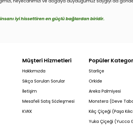
 emeğimizi, heyecanımızı ve doğaya duyduğumuz saygıyı da gönde
nsanı iyi hissettiren en güçlü bağlardan biridir.
Müşteri Hizmetleri
Popüler Kategor
Hakkımızda
Starliçe
Sıkça Sorulan Sorular
Orkide
İletişim
Areka Palmiyesi
Mesafeli Satış Sözleşmesi
Monstera (Deve Taba
KVKK
Kılıç Çiçeği (Paşa Kılıc
Yuka Çiçeği (Yucca 