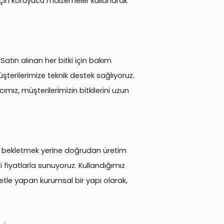
ı için koruyucu malzemeler kullanarak
atın alınan her bitki için bakım
üşterilerimize teknik destek sağlıyoruz.
ımız, müşterilerimizin bitkilerini uzun
rda bekletmek yerine doğrudan üretim
 fiyatlarla sunuyoruz. Kullandığımız
etle yapan kurumsal bir yapı olarak,