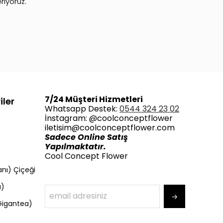
riyoruz.
7/24 Müşteri Hizmetleri
iler
Whatsapp Destek:
0544 324 23 02
İnstagram: @coolconceptflower
iletisim@coolconceptflower.com
Sadece Online Satış
Yapılmaktatır.
Cool Concept Flower
nı) Çiçeği
ı)
→
Gigantea)