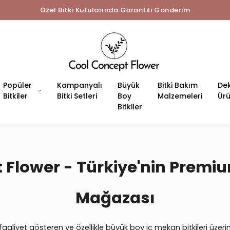
Özel Bitki Kutularında Garantili Gönderim
Popüler
Kampanyalı
Büyük
Bitki Bakım
Dek
Bitkiler
Bitki Setleri
Boy
Malzemeleri
Ürü
Bitkiler
Flower - Türkiye'nin Premiu
Mağazası
aliyet gösteren ve özellikle büyük boy iç mekan bitkileri üzeri