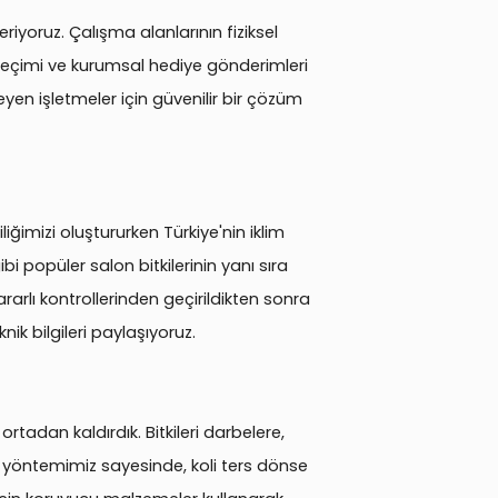
veriyoruz. Çalışma alanlarının fiziksel
ki seçimi ve kurumsal hediye gönderimleri
eyen işletmeler için güvenilir bir çözüm
iğimizi oluştururken Türkiye'nin iklim
i popüler salon bitkilerinin yanı sıra
rarlı kontrollerinden geçirildikten sonra
k bilgileri paylaşıyoruz.
rtadan kaldırdık. Bitkileri darbelere,
e yöntemimiz sayesinde, koli ters dönse