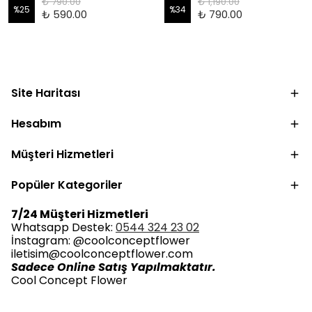
₺ 790.00
₺ 1,190.00
%
25
%
34
₺ 590.00
₺ 790.00
Site Haritası
Hesabım
Müşteri Hizmetleri
Popüler Kategoriler
7/24 Müşteri Hizmetleri
Whatsapp Destek:
0544 324 23 02
İnstagram: @coolconceptflower
iletisim@coolconceptflower.com
Sadece Online Satış Yapılmaktatır.
Cool Concept Flower