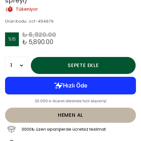
spreyi)
Tükeniyor
Ürün Kodu
:
ccf-454676
₺ 6,920.00
%
15
₺ 5,890.00
SEPETE EKLE
HEMEN AL
3000₺ üzeri siparişlerde ücretsiz teslimat