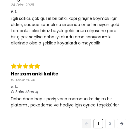
24 Ekim 2025
e.
t.
ilgili satıcı, çok güzel bir bitki, kapı girişine koymak için
aldım, sadece satınalma sırasında önerilen siyah gold
kordonlu saksı biraz büyük geldi onun ölçüsüne göre
bir çiçek seçilse daha iyi olurdu ama sanıyorum ki
ellerinde olsa o şekilde koyarlardı olmayabilir
Her zamanki kalite
19 Aralık 2024
e.
b.
Satın Alınmış
Daha önce hep sipariş verip memnun kaldıgım bir
platorm , paketleme ve hediye için ayrıca teşekkürler
1
2