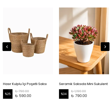
Hasır Kulplu İçi Poşetli Saksı
Seramik Saksıda Mini Sukulent
₺ 790.00
₺ 1,190.00
%
25
%
34
₺ 590.00
₺ 790.00