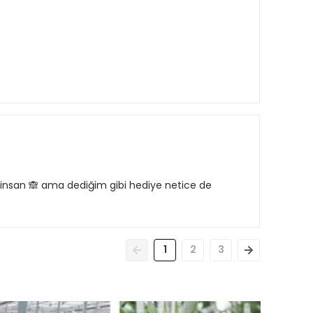
 insan 🙈 ama dediğim gibi hediye netice de
1
2
3