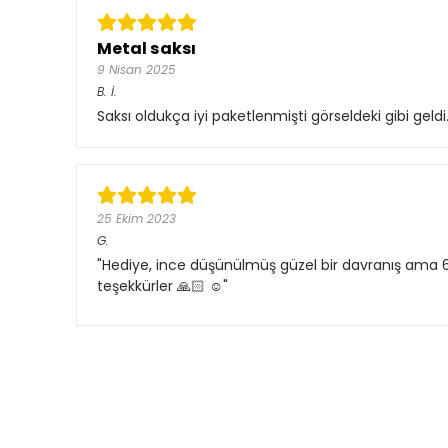
Metal saksı
9 Nisan 2025
B.
İ.
Saksı oldukça iyi paketlenmişti görseldeki gibi geldi
25 Ekim 2023
G.
"Hediye, ince düşünülmüş güzel bir davranış ama 6
teşekkürler 🙏🏻 ☺️"