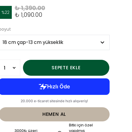
₺ 1,390.00
%
22
₺ 1,090.00
boyut
SEPETE EKLE
HEMEN AL
Bitki için özel
3000₺ üzeri
yapılmış