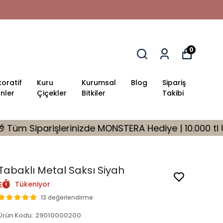
0
oratif
Kuru
Kurumsal
Blog
Sipariş
nler
Çiçekler
Bitkiler
Takibi
inizde MONSTERA Hediye | 10.000 tl Üzeri %10 İndirim 
Tabaklı Metal Saksı Siyah
Tükeniyor
13 değerlendirme
Ürün Kodu
:
29010000200