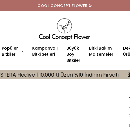
COOL CONCEPT FLOWER 💫
Popüler
Kampanyalı
Büyük
Bitki Bakım
Dek
Bitkiler
Bitki Setleri
Boy
Malzemeleri
Ürü
Bitkiler
000 tl Üzeri %10 İndirim Fırsatı
🎁 Tüm Siparişler