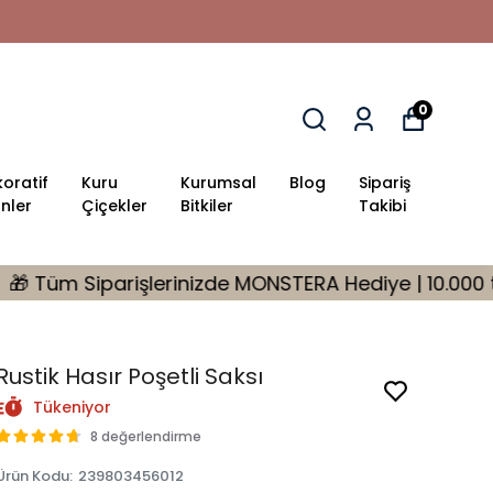
0
oratif
Kuru
Kurumsal
Blog
Sipariş
nler
Çiçekler
Bitkiler
Takibi
inizde MONSTERA Hediye | 10.000 tl Üzeri %10 İndirim 
Rustik Hasır Poşetli Saksı
Tükeniyor
8 değerlendirme
Ürün Kodu
:
239803456012