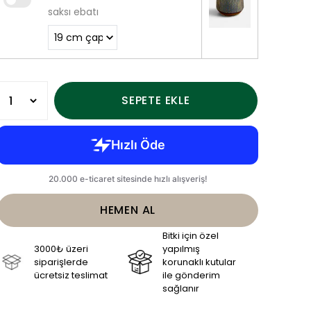
saksı ebatı
SEPETE EKLE
HEMEN AL
Bitki için özel
3000₺ üzeri
yapılmış
siparişlerde
korunaklı kutular
ücretsiz teslimat
ile gönderim
sağlanır