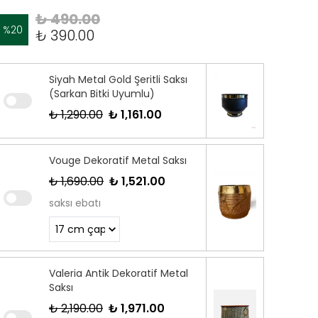
₺ 490.00
%
20
₺ 390.00
Siyah Metal Gold Şeritli Saksı
(Sarkan Bitki Uyumlu)
₺ 1,290.00
₺ 1,161.00
Vouge Dekoratif Metal Saksı
₺ 1,690.00
₺ 1,521.00
saksı ebatı
Valeria Antik Dekoratif Metal
Saksı
₺ 2,190.00
₺ 1,971.00