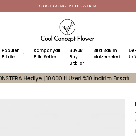
COOL CONCEPT FLOWER 💫
Popüler
Kampanyalı
Büyük
Bitki Bakım
Dek
Bitkiler
Bitki Setleri
Boy
Malzemeleri
Ürü
Bitkiler
000 tl Üzeri %10 İndirim Fırsatı
🎁 Tüm Siparişler