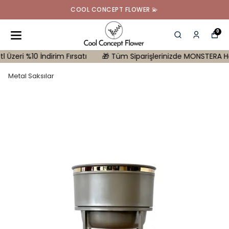
COOL CONCEPT FLOWER 💫
0
 %10 İndirim Fırsatı
🎁 Tüm Siparişlerinizde MONSTERA Hediye | 
Metal Saksılar