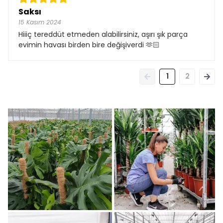
Saksı
15 Kasım 2024
Hiiiç tereddüt etmeden alabilirsiniz, aşırı şık parça
evimin havası birden bire değişiverdi 🫶🏻
1
2