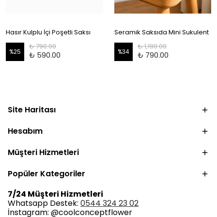
Hasır Kulplu İçi Poşetli Saksı
Seramik Saksıda Mini Sukulent
₺ 790.00
₺ 1,190.00
%
25
%
34
₺ 590.00
₺ 790.00
Site Haritası
Hesabım
Müşteri Hizmetleri
Popüler Kategoriler
7/24 Müşteri Hizmetleri
Whatsapp Destek:
0544 324 23 02
İnstagram: @coolconceptflower