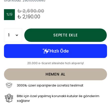
Ürün Kodu
:
29010000640
₺ 2,690.00
%
19
₺ 2,190.00
SEPETE EKLE
HEMEN AL
3000₺ üzeri siparişlerde ücretsiz teslimat
Bitki için özel yapılmış korunaklı kutular ile gönderim
sağlanır