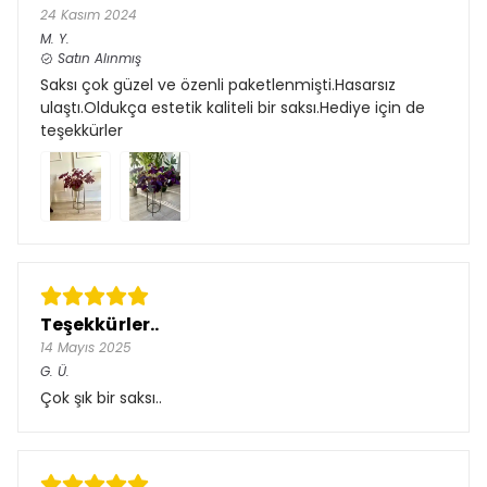
24 Kasım 2024
M.
Y.
Satın Alınmış
Saksı çok güzel ve özenli paketlenmişti.Hasarsız
ulaştı.Oldukça estetik kaliteli bir saksı.Hediye için de
teşekkürler
Teşekkürler..
14 Mayıs 2025
G.
Ü.
Çok şık bir saksı..