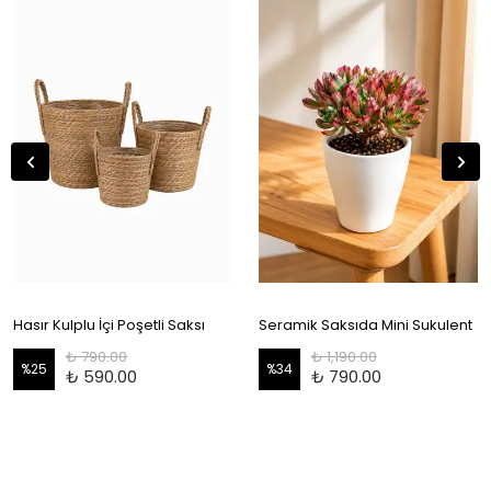
Hasır Kulplu İçi Poşetli Saksı
Seramik Saksıda Mini Sukulent
₺ 790.00
₺ 1,190.00
%
25
%
34
₺ 590.00
₺ 790.00