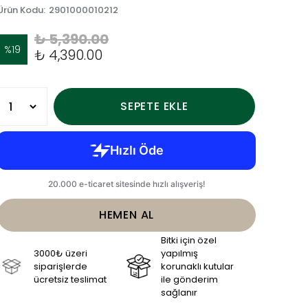
Ürün Kodu
:
2901000010212
₺ 5,390.00
%
19
₺ 4,390.00
SEPETE EKLE
HEMEN AL
Bitki için özel
3000₺ üzeri
yapılmış
siparişlerde
korunaklı kutular
ücretsiz teslimat
ile gönderim
sağlanır