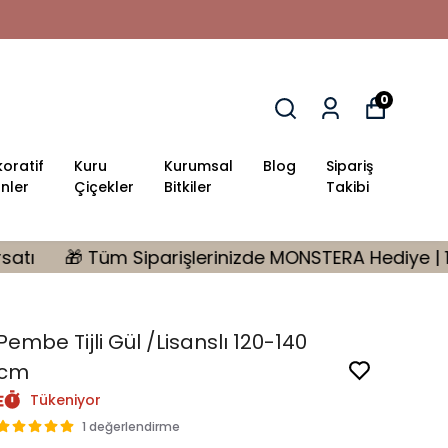
0
oratif
Kuru
Kurumsal
Blog
Sipariş
nler
Çiçekler
Bitkiler
Takibi
rinizde MONSTERA Hediye | 10.000 tl Üzeri %10 İndirim
Pembe Tijli Gül /Lisanslı 120-140
cm
Tükeniyor
1 değerlendirme