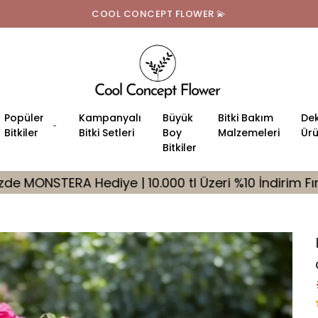
COOL CONCEPT FLOWER 💫
Popüler
Kampanyalı
Büyük
Bitki Bakım
Dek
Bitkiler
Bitki Setleri
Boy
Malzemeleri
Ürü
Bitkiler
.000 tl Üzeri %10 İndirim Fırsatı
🎁 Tüm Siparişle