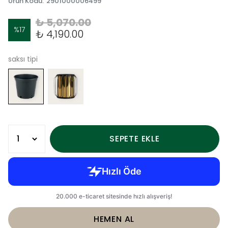
Ürün Kodu
:
2901000006499
₺ 5,070.00
%
17
₺ 4,190.00
saksı tipi
SEPETE EKLE
HEMEN AL