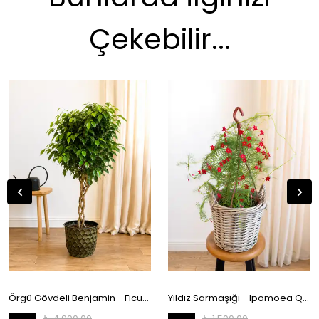
Çekebilir...
Örgü Gövdeli Benjamin - Ficus Benjamina 130-140 cm
Yıldız Sarmaşığı - Ipomoea Quamoclit
₺ 4,990.00
₺ 1,590.00