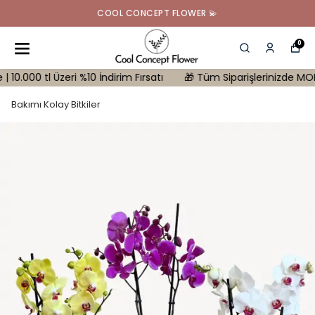
COOL CONCEPT FLOWER 💫
0
 tl Üzeri %10 İndirim Fırsatı
🎁 Tüm Siparişlerinizde MONSTERA H
Bakımı Kolay Bitkiler