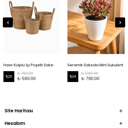
Hasır Kulplu İçi Poşetli Saksı
Seramik Saksıda Mini Sukulent
₺ 790.00
₺ 1,190.00
%
25
%
34
₺ 590.00
₺ 790.00
Site Haritası
Hesabım