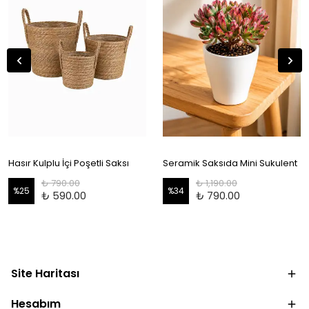
Hasır Kulplu İçi Poşetli Saksı
Seramik Saksıda Mini Sukulent
₺ 790.00
₺ 1,190.00
%
25
%
34
₺ 590.00
₺ 790.00
Site Haritası
Hesabım