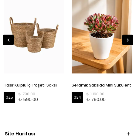
Hasır Kulplu İçi Poşetli Saksı
Seramik Saksıda Mini Sukulent
₺ 790.00
₺ 1,190.00
%
25
%
34
₺ 590.00
₺ 790.00
Site Haritası