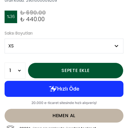
Ürün Kodu
:
2901000009209
₺ 690.00
%
36
₺ 440.00
Saksı Boyutları
SEPETE EKLE
HEMEN AL