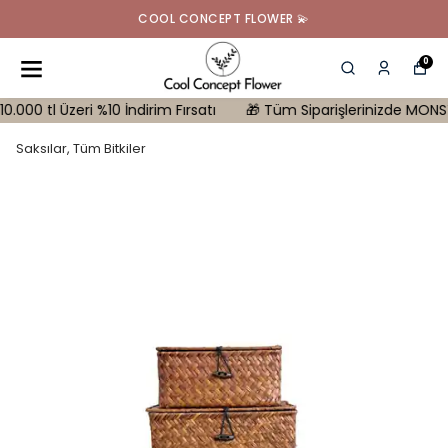
COOL CONCEPT FLOWER 💫
0
l Üzeri %10 İndirim Fırsatı
🎁 Tüm Siparişlerinizde MONSTERA Hed
Saksılar, Tüm Bitkiler