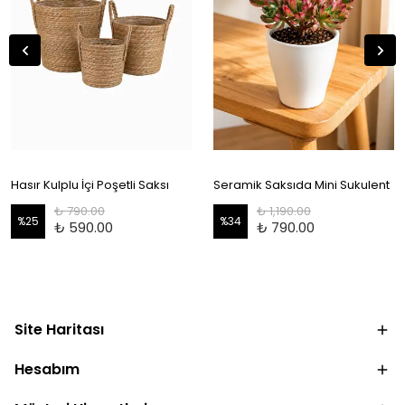
Hasır Kulplu İçi Poşetli Saksı
Seramik Saksıda Mini Sukulent
₺ 790.00
₺ 1,190.00
%
25
%
34
₺ 590.00
₺ 790.00
Site Haritası
Hesabım