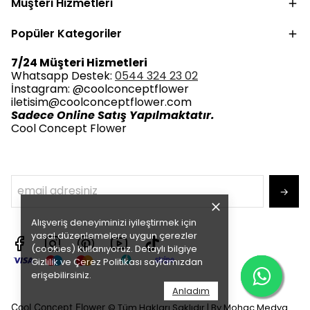
Müşteri Hizmetleri
Popüler Kategoriler
7/24 Müşteri Hizmetleri
Whatsapp Destek:
0544 324 23 02
İnstagram: @coolconceptflower
iletisim@coolconceptflower.com
Sadece Online Satış Yapılmaktatır.
Cool Concept Flower
→
Alışveriş deneyiminizi iyileştirmek için
yasal düzenlemelere uygun çerezler
(cookies) kullanıyoruz. Detaylı bilgiye
Gizlilik ve Çerez Politikası
sayfamızdan
erişebilirsiniz.
Anladım
Cool Concept Flower
© Tüm Hakları Saklıdır |
By Mohac Medya