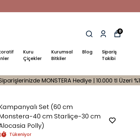
0
oratif
Kuru
Kurumsal
Blog
Sipariş
nler
Çiçekler
Bitkiler
Takibi
STERA Hediye | 10.000 tl Üzeri %10 İndirim Fırsatı
Kampanyalı Set (60 cm
Monstera-40 cm Starliçe-30 cm
Alocasia Polly)
Tükeniyor