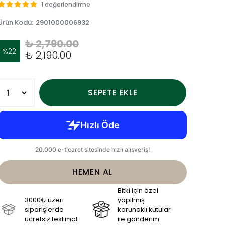
1 değerlendirme
Ürün Kodu
:
2901000006932
₺ 2,790.00
%
22
₺ 2,190.00
SEPETE EKLE
HEMEN AL
Bitki için özel
3000₺ üzeri
yapılmış
siparişlerde
korunaklı kutular
ücretsiz teslimat
ile gönderim