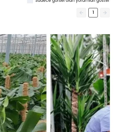
Sadece görsel olan yorumları göster
k sen haberdar ol
🌿
1
ediyorum
l