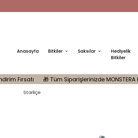
Anasayfa
Bitkiler
Saksılar
Hediyelik
Bitkiler
 Tüm Siparişlerinizde MONSTERA Hediye | 10.000 tl Üz
Starliçe