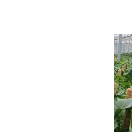
Üye Ol ! İndirimlerden il
E-posta
Kullanım Koşullarını kabul 
Üye O