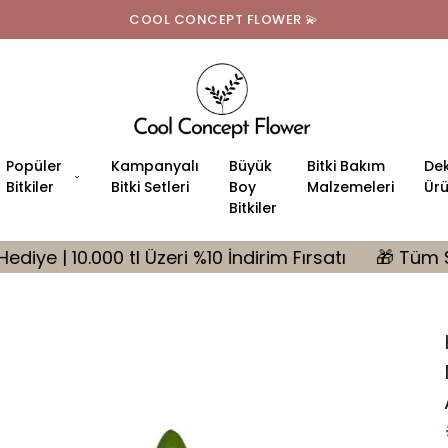
Tüm Türkiye'ye Ücretsiz Teslimat
Popüler
Kampanyalı
Büyük
Bitki Bakım
Dek
Bitkiler
Bitki Setleri
Boy
Malzemeleri
Ürü
Bitkiler
eri %10 İndirim Fırsatı
🎁 Tüm Siparişlerinizde MON