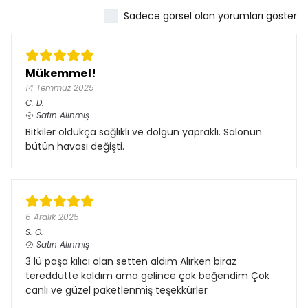
Sadece görsel olan yorumları göster
Mükemmel!
14 Temmuz 2025
C.
D.
Satın Alınmış
Bitkiler oldukça sağlıklı ve dolgun yapraklı. Salonun
bütün havası değişti.
6 Aralık 2025
S.
O.
Satın Alınmış
3 lü paşa kılıcı olan setten aldım Alırken biraz
tereddütte kaldım ama gelince çok beğendim Çok
canlı ve güzel paketlenmiş teşekkürler