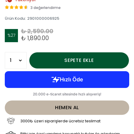
3 değerlendirme
Ürün Kodu
:
2901000006925
₺ 2,590.00
%
27
₺ 1,890.00
SEPETE EKLE
HEMEN AL
3000₺ üzeri siparişlerde ücretsiz teslimat
Bitki için özel yapılmış korunaklı kutular ile gönderim