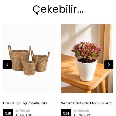
Çekebilir...
Hasır Kulplu İçi Poşetli Saksı
Seramik Saksıda Mini Sukulent
₺ 790.00
₺ 1,190.00
%
25
%
34
₺ 590.00
₺ 790.00