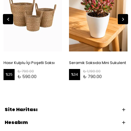
Hasır Kulplu İçi Poşetli Saksı
Seramik Saksıda Mini Sukulent
₺ 790.00
₺ 1,190.00
%
25
%
34
₺ 590.00
₺ 790.00
Site Haritası
Hesabım