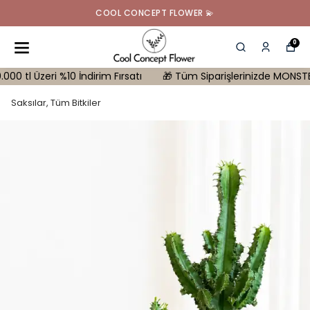
COOL CONCEPT FLOWER 💫
0
Üzeri %10 İndirim Fırsatı
🎁 Tüm Siparişlerinizde MONSTERA Hediy
Saksılar, Tüm Bitkiler