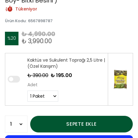
Boy- Bitki Besini )
Tükeniyor
Ürün Kodu
:
6567898787
₺ 4,990.00
%
20
₺ 3,990.00
Kaktüs ve Sukulent Toprağı 2,5 Litre |
(Özel Karışım)
₺ 390.00
₺ 195.00
Adet
SEPETE EKLE