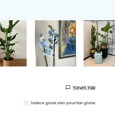
Yorum Yap
el
hoe Çiçeği
Hediye
🎉
a Varan
Taksit Fırsatı
Sadece görsel olan yorumları göster
inizde
%10 İndirim