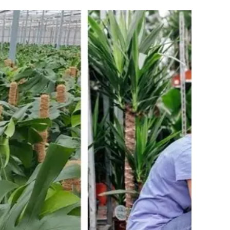
k sen haberdar ol
🌿
ediyorum
l