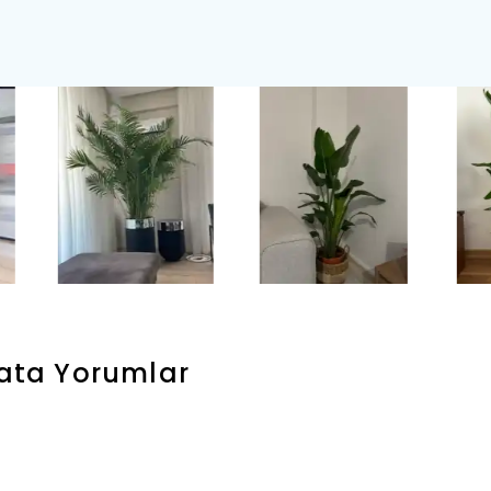
tata
Yorumlar
Yaza Öz
Tüm Siparişlerinizde
Kalan
Tüm Siparişlerinizde
12 Ay'
10.000₺ Üzeri Alışverişler