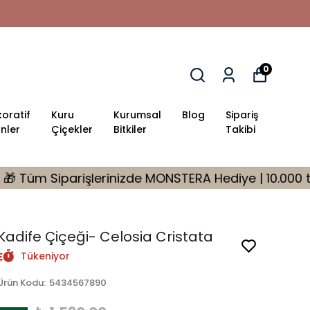
0
oratif
Kuru
Kurumsal
Blog
Sipariş
nler
Çiçekler
Bitkiler
Takibi
de MONSTERA Hediye | 10.000 tl Üzeri %10 İndirim Fırs
Kadife Çiçeği- Celosia Cristata
Tükeniyor
Ürün Kodu
:
5434567890