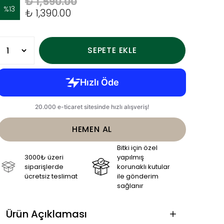
₺ 1,590.00
%
13
₺ 1,390.00
SEPETE EKLE
HEMEN AL
Bitki için özel
3000₺ üzeri
yapılmış
siparişlerde
korunaklı kutular
ücretsiz teslimat
ile gönderim
sağlanır
Ürün Açıklaması