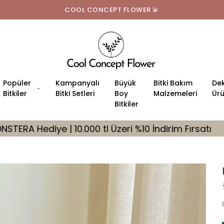
Tüm Türkiye'ye Ücretsiz Teslimat
Popüler
Kampanyalı
Büyük
Bitki Bakım
Dek
Bitkiler
Bitki Setleri
Boy
Malzemeleri
Ürü
Bitkiler
tl Üzeri %10 İndirim Fırsatı
🎁 Tüm Siparişleriniz