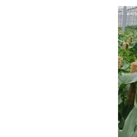
Üye Ol ! İndirimlerden il
E-posta
Kullanım Koşullarını kabul 
Üye O