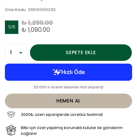
Ürün Kodu
:
29010000230
₺ 1,290.00
%
16
₺ 1,090.00
SEPETE EKLE
HEMEN AL
3000₺ üzeri siparişlerde ücretsiz teslimat
Bitki için özel yapılmış korunaklı kutular ile gönderim
sağlanır