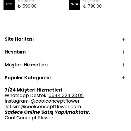
₺ 790.00
₺ 1,190.00
%
25
%
34
₺ 590.00
₺ 790.00
Site Haritası
Hesabım
Müşteri Hizmetleri
Popüler Kategoriler
7/24 Müşteri Hizmetleri
Whatsapp Destek:
0544 324 23 02
İnstagram: @coolconceptflower
iletisim@coolconceptflower.com
Sadece Online Satış Yapılmaktatır.
Cool Concept Flower