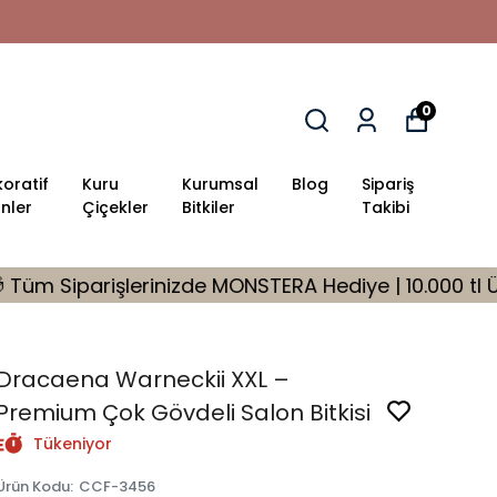
0
oratif
Kuru
Kurumsal
Blog
Sipariş
nler
Çiçekler
Bitkiler
Takibi
MONSTERA Hediye | 10.000 tl Üzeri %10 İndirim Fırsat
Dracaena Warneckii XXL –
Premium Çok Gövdeli Salon Bitkisi
Tükeniyor
Ürün Kodu
:
CCF-3456