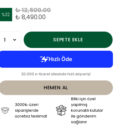
₺ 12,500.00
%
32
₺ 8,490.00
SEPETE EKLE
HEMEN AL
Bitki için özel
3000₺ üzeri
yapılmış
siparişlerde
korunaklı kutular
ücretsiz teslimat
ile gönderim
sağlanır