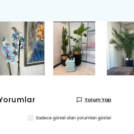
Yorumlar
Yorum Yap
el
hoe Çiçeği
Hediye
🎉
a Varan
Taksit Fırsatı
Sadece görsel olan yorumları göster
inizde
%10 İndirim