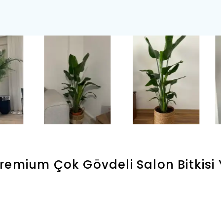
remium Çok Gövdeli Salon Bitkisi
Yaza Öz
Tüm Siparişlerinizde
Kalan
Tüm Siparişlerinizde
12 Ay'
10.000₺ Üzeri Alışverişler