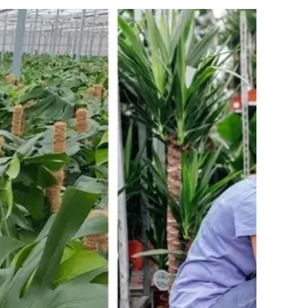
k sen haberdar ol
🌿
ediyorum
l