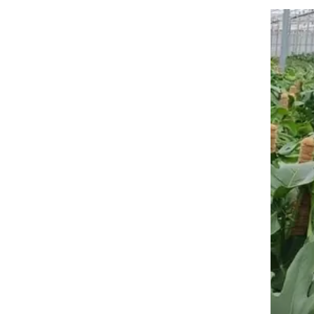
Üye Ol ! İndirimlerden il
E-posta
Kullanım Koşullarını kabul 
Üye O