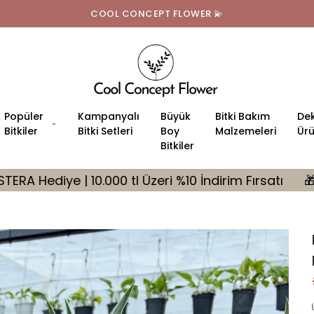
Tüm Türkiye'ye Ücretsiz Teslimat
Popüler
Kampanyalı
Büyük
Bitki Bakım
Dek
Bitkiler
Bitki Setleri
Boy
Malzemeleri
Ürü
Bitkiler
 Üzeri %10 İndirim Fırsatı
🎁 Tüm Siparişlerinizde 