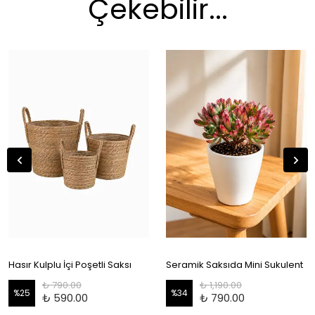
Çekebilir...
Hasır Kulplu İçi Poşetli Saksı
Seramik Saksıda Mini Sukulent
₺ 790.00
₺ 1,190.00
%
25
%
34
₺ 590.00
₺ 790.00