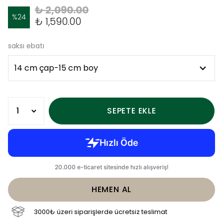
₺ 2,090.00
%
24
₺ 1,590.00
saksı ebatı
SEPETE EKLE
HEMEN AL
3000₺ üzeri siparişlerde ücretsiz teslimat