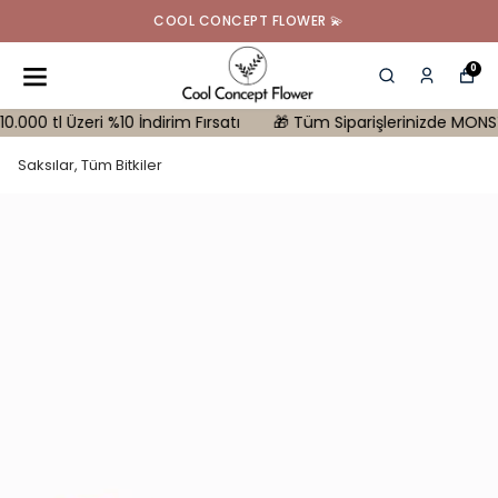
COOL CONCEPT FLOWER 💫
0
l Üzeri %10 İndirim Fırsatı
🎁 Tüm Siparişlerinizde MONSTERA Hed
Saksılar, Tüm Bitkiler