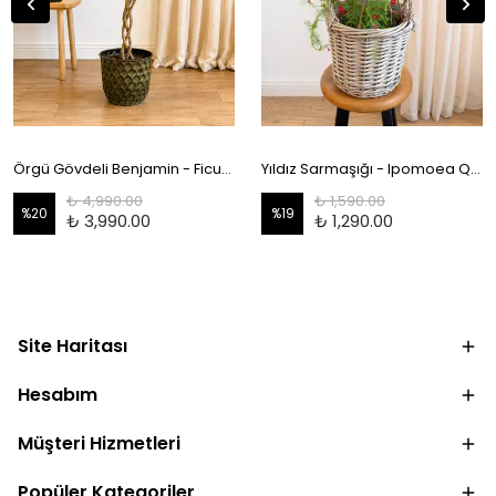
Örgü Gövdeli Benjamin - Ficus Benjamina 130-140 cm
Yıldız Sarmaşığı - Ipomoea Quamoclit
₺ 4,990.00
₺ 1,590.00
%
20
%
19
₺ 3,990.00
₺ 1,290.00
Site Haritası
Hesabım
Müşteri Hizmetleri
Popüler Kategoriler