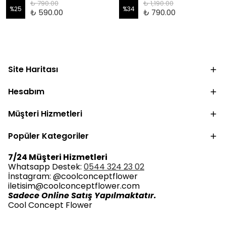
₺ 790.00
₺ 1,190.00
%
25
%
34
₺ 590.00
₺ 790.00
Site Haritası
Hesabım
Müşteri Hizmetleri
Popüler Kategoriler
7/24 Müşteri Hizmetleri
Whatsapp Destek:
0544 324 23 02
İnstagram: @coolconceptflower
iletisim@coolconceptflower.com
Sadece Online Satış Yapılmaktatır.
Cool Concept Flower