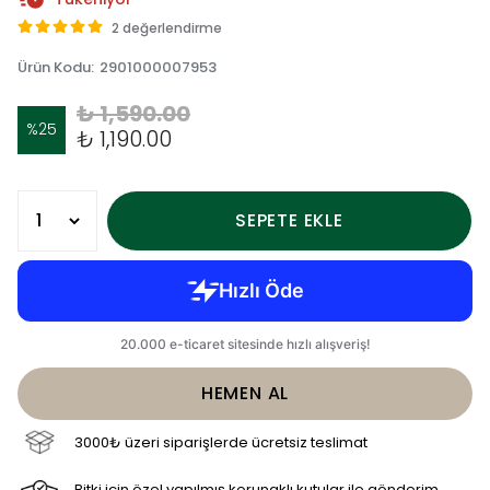
2 değerlendirme
Ürün Kodu
:
2901000007953
₺ 1,590.00
%
25
₺ 1,190.00
SEPETE EKLE
HEMEN AL
3000₺ üzeri siparişlerde ücretsiz teslimat
Bitki için özel yapılmış korunaklı kutular ile gönderim