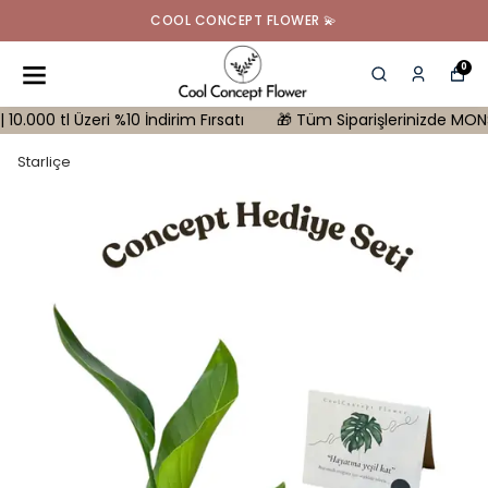
COOL CONCEPT FLOWER 💫
0
 tl Üzeri %10 İndirim Fırsatı
🎁 Tüm Siparişlerinizde MONSTERA H
Starliçe