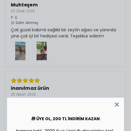
Muhteşem
23 Ocak 2026
P.
S.
Satın Alınmış
Çok güzel bakımlı sağlıklı bir zeytin ağacı ve yanında
yine çok iyi bir hediyesi vardı. Teşekkür ederim
inanılmaz ürün
25 Nisan 2025
t.
Y.
Satın Alınmış
bu güzel hediye için çok teşekkürler . zeytin ağacı
🎁 ÜYE OL, 200 TL İNDİRİM KAZAN
hayata yeni başlangıç demek.