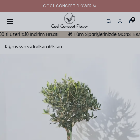
COOL CONCEPT FLOWER 💫
0
i %10 İndirim Fırsatı
🎁 Tüm Siparişlerinizde MONSTERA Hediye |
Dış mekan ve Balkon Bitkileri