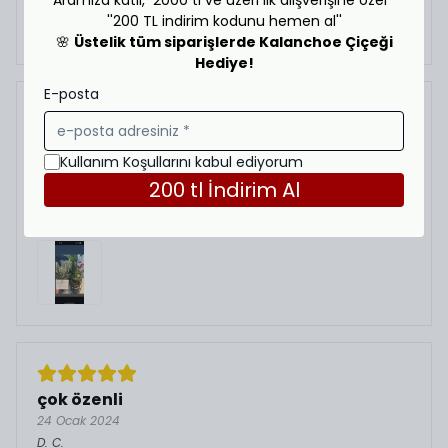
Aramıza katıl, 2000 tl ve üzeri ilk alışverişine özel
''200 TL indirim kodunu hemen al''
🌸
Üstelik tüm siparişlerde Kalanchoe Çiçeği
Hediye!
E-posta
15 Şubat 2024
D.
C.
Kullanım Koşullarını kabul ediyorum
Satın Alınmış
200 tl İndirim Al
Özenli bir şekilde hazırlayıp gönderdiğiniz güzel
çiçekler için teşekkürler…
çok özenli
24 Ocak 2024
D.
C.