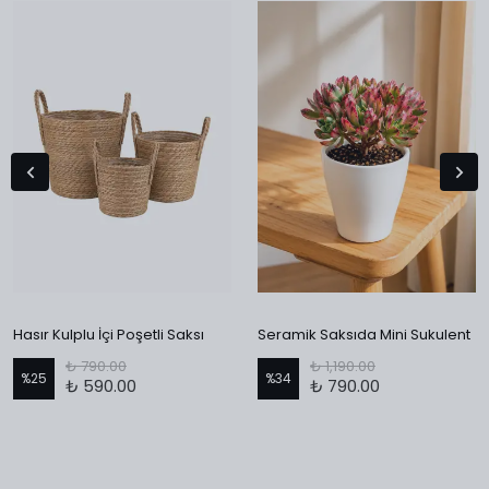
Hasır Kulplu İçi Poşetli Saksı
Seramik Saksıda Mini Sukulent
₺ 790.00
₺ 1,190.00
%
25
%
34
₺ 590.00
₺ 790.00