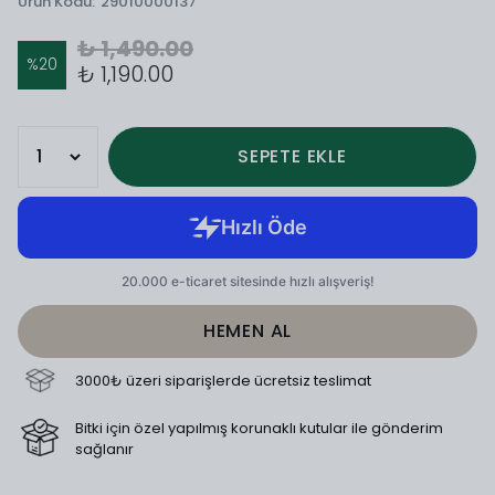
Ürün Kodu
:
29010000137
₺ 1,490.00
%
20
₺ 1,190.00
SEPETE EKLE
HEMEN AL
3000₺ üzeri siparişlerde ücretsiz teslimat
Bitki için özel yapılmış korunaklı kutular ile gönderim
sağlanır