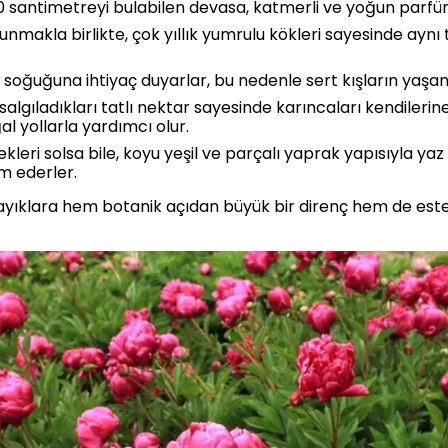
0 santimetreyi bulabilen devasa, katmerli ve yoğun parfüml
lunmakla birlikte, çok yıllık yumrulu kökleri sayesinde ayn
soğuğuna ihtiyaç duyarlar, bu nedenle sert kışların yaşandı
gıladıkları tatlı nektar sayesinde karıncaları kendilerin
l yollarla yardımcı olur.
kleri solsa bile, koyu yeşil ve parçalı yaprak yapısıyla ya
m ederler.
kayıklara hem botanik açıdan büyük bir direnç hem de estet