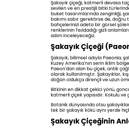
Şakayık çiçeği, katmerli devasa taç
sevilen ve en prestijli bitki türler
buket tasarımlarında zenginliği, şa
bakımı sabır gerektirse de, doğru 
bahçelerinizi adeta bir görsel şölen
renklerinin fısıldadığı gizli anlam
adım inceleyeceğiz.
Şakayık Çiçeği (Paeon
Şakayık, bilimsel adıyla Paeonia, ş
Kuzey Amerika'nın serin iklim bölgel
Paeon'dan alan bu çiçek, antik çağl
olarak kullanılmıştır. Şakayıklar, 
doğan oldukça dirençli ve uzun ömür
Bitkinin en dikkat çekici yönü, go
katmerli çiçek yapısıdır. Kokulu ve 
Botanik dünyasında otsu şakayıkla
tek bir şakayık kökü aynı yerde hi
Şakayık Çiçeğinin An