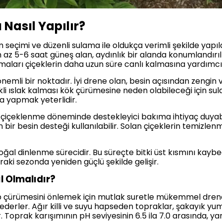
Nasıl Yapılır?
seçimi ve düzenli sulama ile oldukça verimli şekilde yapıla
en az 5-6 saat güneş alan, aydınlık bir alanda konumlandırıl
ları çiçeklerin daha uzun süre canlı kalmasına yardımcı 
mli bir noktadır. İyi drene olan, besin açısından zengin v
kli ıslak kalması kök çürümesine neden olabileceği için sul
a yapmak yeterlidir.
e çiçeklenme döneminde destekleyici bakıma ihtiyaç duyabi
n bir besin desteği kullanılabilir. Solan çiçeklerin temizlen
al dinlenme sürecidir. Bu süreçte bitki üst kısmını kaybede
ki sezonda yeniden güçlü şekilde gelişir.
l Olmalıdır?
alıp çürümesini önlemek için mutlak suretle mükemmel dre
ederler. Ağır killi ve suyu hapseden topraklar, şakayık yu
oprak karışımının pH seviyesinin 6.5 ila 7.0 arasında, yan