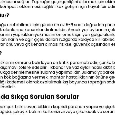
e almasını sağlar. Toprağın geçirgenliğini artırmak için eki
kompost eklenmesi, sağlıklı kök gelişimi için hayati bir adı
lur?
cuğu üretebilmek için günde en az 5-6 saat doğrudan güneş
k alanlarına konumlandırılmalıdır. Ancak yaz aylarının ço
arının yaprakları yakmasını önlemek için yarı gölge alanl
an narin ve ağır çiçek dalları rüzgarda kolayca kırılabilec
ar önü veya çit kenarı olması fiziksel güvenlik açısından es
?
tkisinin ömrünü belirleyen en kritik parametredir; çünkü
aşamayı tolere edebilir. İlkbahar ve yaz aylarındaki akt
dukça derinlemesine sulama yapılmalıdır. Sulama yapark
nin kök boğazına vermek, mantar hastalıklarının önüne ge
lığı kademeli olarak azaltılmalı, kış boyunca toprağın sa
melidir.
da Sıkça Sorulan Sorular
pek çok bitki sever, bitkinin kaprisli görünen yapısı ve çiç
Aşağıda, şakayık bakım kalitenizi zirveye çıkaracak ve soru