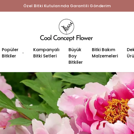
Özel Bitki Kutularında Garantili Gönderim
Popüler
Kampanyalı
Büyük
Bitki Bakım
Dek
Bitkiler
Bitki Setleri
Boy
Malzemeleri
Ürü
Bitkiler