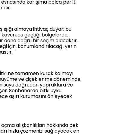
m esnasında karışıma bolca perlit,
mdır.
 ışığı almaya ihtiyaç duyar; bu
k kavurucu geçtiği bölgelerde,
ar daha doğru bir seçim olacaktır.
eği için, konumlandırılacağı yerin
astır.
 bitki ne tamamen kurak kalmayı
if büyüme ve çiçeklenme döneminde,
en suyu doğrudan yapraklara ve
çer. Sonbaharda bitki uyku
dece aşırı kurumasını önleyecek
ek açma alışkanlıkları hakkında pek
nları hızla çözmenizi sağlayacak en