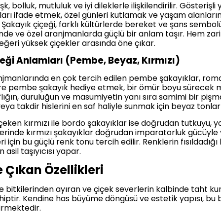
, bolluk, mutluluk ve iyi dileklerle ilişkilendirilir. Gösteriş
ları ifade etmek, özel günleri kutlamak ve yaşam alanları
. Şakayık çiçeği, farklı kültürlerde bereket ve şans sembol
inde ve özel aranjmanlarda güçlü bir anlam taşır. Hem zar
eğeri yüksek çiçekler arasında öne çıkar.
eği Anlamları (Pembe, Beyaz, Kırmızı)
jmanlarında en çok tercih edilen pembe şakayıklar, romantiz
tlere pembe şakayık hediye etmek, bir ömür boyu sürecek 
aflığın, duruluğun ve masumiyetin yanı sıra samimi bir piş
eya takdir hislerini en saf haliyle sunmak için beyaz tonl
t çeken kırmızı ile bordo şakayıklar ise doğrudan tutkuyu, 
lerinde kırmızı şakayıklar doğrudan imparatorluk gücüyle v
i için bu güçlü renk tonu tercih edilir. Renklerin fısıldadığ
 asil taşıyıcısı yapar.
Çıkan Özellikleri
e bitkilerinden ayıran ve çiçek severlerin kalbinde taht k
sahiptir. Kendine has büyüme döngüsü ve estetik yapısı, bu b
irmektedir.