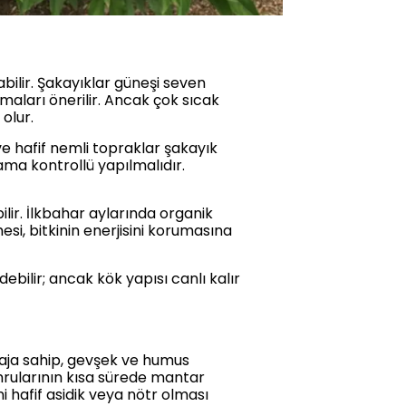
bilir. Şakayıklar güneşi seven
maları önerilir. Ancak çok sıcak
olur.
e hafif nemli topraklar şakayık
ama kontrollü yapılmalıdır.
lir. İlkbahar aylarında organik
mesi, bitkinin enerjisini korumasına
bilir; ancak kök yapısı canlı kalır
naja sahip, gevşek ve humus
mrularının kısa sürede mantar
i hafif asidik veya nötr olması