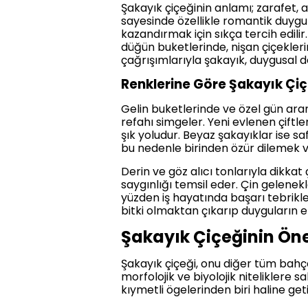
Şakayık çiçeğinin anlamı; zarafet, aşk
sayesinde özellikle romantik duygu
kazandırmak için sıkça tercih edilir
düğün buketlerinde, nişan çiçekler
çağrışımlarıyla şakayık, duygusal d
Renklerine Göre Şakayık Çiç
Gelin buketlerinde ve özel gün aran
refahı simgeler. Yeni evlenen çif
şık yoludur. Beyaz şakayıklar ise s
bu nedenle birinden özür dilemek v
Derin ve göz alıcı tonlarıyla dikka
saygınlığı temsil eder. Çin gelenek
yüzden iş hayatında başarı tebrikler
bitki olmaktan çıkarıp duyguların en
Şakayık Çiçeğinin Öne 
Şakayık çiçeği, onu diğer tüm bahç
morfolojik ve biyolojik niteliklere 
kıymetli ögelerinden biri haline get