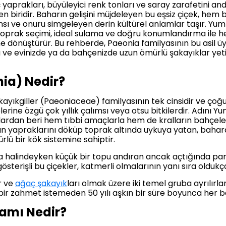
 yaprakları, büyüleyici renk tonları ve saray zarafetini an
inden biridir. Baharın gelişini müjdeleyen bu eşsiz çiçek, h
nsı ve onuru simgeleyen derin kültürel anlamlar taşır. Yum
toprak seçimi, ideal sulama ve doğru konumlandırma ile he
e dönüştürür. Bu rehberde, Paeonia familyasının bu asil üyes
ları ve evinizde ya da bahçenizde uzun ömürlü şakayıklar ye
ia) Nedir?
akayıkgiller (Paeoniaceae) familyasının tek cinsidir ve ço
erine özgü çok yıllık çalımsı veya otsu bitkilerdir. Adını Yu
ardan beri hem tıbbi amaçlarla hem de kralların bahçeleri
kışın yapraklarını döküp toprak altında uykuya yatan, bahar
lü bir kök sistemine sahiptir.
nca halindeyken küçük bir topu andıran ancak açtığında pa
gösterişli bu çiçekler, katmerli olmalarının yanı sıra oldukç
r ve
ağaç şakayık
ları olmak üzere iki temel gruba ayrılırl
çbir zahmet istemeden 50 yılı aşkın bir süre boyunca her
lamı Nedir?