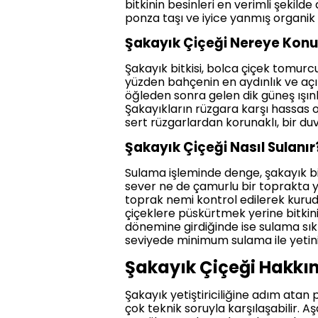
bitkinin besinleri en verimli şekild
ponza taşı ve iyice yanmış organik 
Şakayık Çiçeği Nereye Konu
Şakayık bitkisi, bolca çiçek tomur
yüzden bahçenin en aydınlık ve açı
öğleden sonra gelen dik güneş ışınl
Şakayıkların rüzgara karşı hassas ol
sert rüzgarlardan korunaklı, bir duv
Şakayık Çiçeği Nasıl Sulanır
Sulama işleminde denge, şakayık bi
sever ne de çamurlu bir toprakta y
toprak nemi kontrol edilerek kuru
çiçeklere püskürtmek yerine bitki
dönemine girdiğinde ise sulama sık
seviyede minimum sulama ile yetinil
Şakayık Çiçeği Hakkın
Şakayık yetiştiriciliğine adım atan 
çok teknik soruyla karşılaşabilir. 