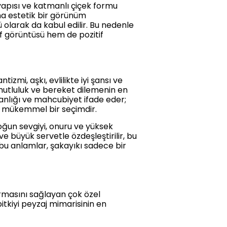
li yapısı ve katmanlı çiçek formu
na estetik bir görünüm
ü olarak da kabul edilir. Bu nedenle
if görüntüsü hem de pozitif
mi, aşkı, evlilikte iyi şansı ve
mutluluk ve bereket dilemenin en
manlığı ve mahcubiyet ifade eder;
ar mükemmel bir seçimdir.
yoğun sevgiyi, onuru ve yüksek
e büyük servetle özdeşleştirilir, bu
ı bu anlamlar, şakayıkı sadece bir
urmasını sağlayan çok özel
itkiyi peyzaj mimarisinin en