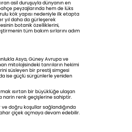
dıran asil duruşuyla dünyanın en
em bahçe peyzajlarında hem de lüks
rulu kök yapısı nedeniyle ilk etapta
r yıl daha da gürleşerek
inin botanik özelliklerini,
tiştirmenin tüm bakım sırlarını adım
ğunlukla Asya, Güney Avrupa ve
nan mitolojisindeki tanrıların hekimi
ni süsleyen bir prestij simgesi
da ise güçlü sürgünlerle yeniden
rmak ısırtan bir büyüklüğe ulaşan
a narin renk geçişlerine sahiptir.
ar ve doğru koşullar sağlandığında
 bahar çiçek açmaya devam edebilir.