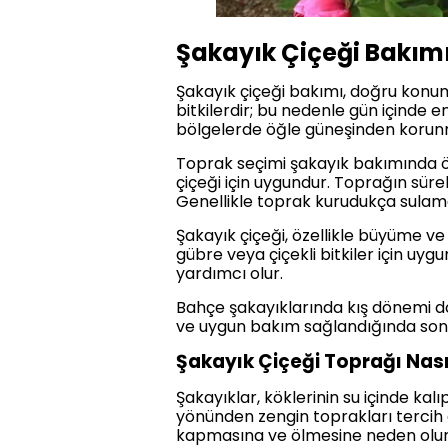
Şakayık Çiçeği Bakımı 
Şakayık çiçeği bakımı, doğru konum 
bitkilerdir; bu nedenle gün içinde 
bölgelerde öğle güneşinden korunma
Toprak seçimi şakayık bakımında öne
çiçeği için uygundur. Toprağın süre
Genellikle toprak kurudukça sulam
Şakayık çiçeği, özellikle büyüme v
gübre veya çiçekli bitkiler için uygu
yardımcı olur.
Bahçe şakayıklarında kış dönemi doğ
ve uygun bakım sağlandığında sonra
Şakayık Çiçeği Toprağı Nası
Şakayıklar, köklerinin su içinde k
yönünden zengin toprakları tercih 
kapmasına ve ölmesine neden olur. T