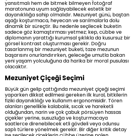
yansıtmalı hem de bitmek bilmeyen fotoğraf
maratonuna uyum sağlayabilecek estetik bir
dayanıklılığa sahip olmalıdır. Mezuniyet günü, baştan
aşağı koşturmaca, heyecan ve sarılmalarla dolu
dinamik bir süreçtir. Bu nedenle seçilecek buketin
sadece göz kamaştırması yetmez; kep, cübbe ve
diplomanın yarattığı kurumsal şıklıkla da kusursuz bir
görsel kontrast oluşturması gerekir. Doğru
tasarlanmış bir mezuniyet buketi, taze mezunun
başarısını onurlandırırken, geleceğe umutla bakan
yeni yaşam yolculuğuna da harika bir moral pusulası
olacaktır.
Mezuniyet Çiçeği Seçimi
Büyük gün gelip çattığında mezuniyet çiçeği seçimi
yaparken dikkat edilmesi gereken ilk kural, bitkilerin
fiziki dayanıklılığı ve kullanım ergonomisidir. Tören
alanları genellikle kalabalık, sıcak ve hareketli
olduğundan, narin ve çok çabuk pörsüyen hassas
çiçekler yerine, susuzluğa ve koşturmacaya
saatlerce direnebilecek etli gövdeli veya odunsu
saplı türlere yönelmek gerekir. Bir diğer kritik detay
ise seçilecek çiçeklerin cübbe üzerine polen