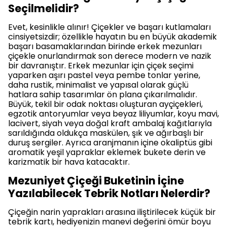
Seçilmelidir?
Evet, kesinlikle alınır! Çiçekler ve başarı kutlamaları
cinsiyetsizdir; özellikle hayatın bu en büyük akademik
başarı basamaklarından birinde erkek mezunları
çiçekle onurlandırmak son derece modern ve nazik
bir davranıştır. Erkek mezunlar için çiçek seçimi
yaparken aşırı pastel veya pembe tonlar yerine,
daha rustik, minimalist ve yapısal olarak güçlü
hatlara sahip tasarımlar ön plana çıkarılmalıdır.
Büyük, tekil bir odak noktası oluşturan ayçiçekleri,
egzotik antoryumlar veya beyaz liliyumlar, koyu mavi,
lacivert, siyah veya doğal kraft ambalaj kağıtlarıyla
sarıldığında oldukça maskülen, şık ve ağırbaşlı bir
duruş sergiler. Ayrıca aranjmanın içine okaliptüs gibi
aromatik yeşil yapraklar eklemek bukete derin ve
karizmatik bir hava katacaktır.
Mezuniyet Çiçeği Buketinin İçine
Yazılabilecek Tebrik Notları Nelerdir?
Çiçeğin narin yaprakları arasına iliştirilecek küçük bir
tebrik kartı, hediyenizin manevi değerini ömür boyu