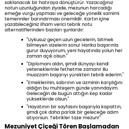
saklanacak bir hatıraya dönüştürür. Yazacağınız
notun uzunluğundan ziyade, mezunun harcadığı
emeğe vurgu yapması ve geleceğe yönelik samimi
temenniler barındırması önemlidir. Kartın içine
yazabileceğiniz ilham verici tebrik notu
alternatiflerinden bazıları şunlardır:
"Uykusuz geçen uzun gecelerin, bitmek
bilmeyen vizelerin sonu! Harika başarınla
gurur duyuyorum, yeni hayatında yolun her
zaman açık olsun."
"Diplomanı aldın, şimdi dünyayı kendi
yeteneklerinle fethetme zamanı! Bu
muazzam başarıyı yürekten tebrik ederim."
"Emeklerinin, sabrının ve azminin karşılığını
aldığın bu muhteşem günde yanındayım.
Geleceğin de bugün attığın kep kadar
yükseklerde olsun."
"Hayatının bir sayfasını başarıyla kapattın,
şimdi çok daha parlak bir geleceğe adım
atıyorsun. Tebrikler taze mezun!"
Mezuniyet Çiçeği Tören Başlamadan