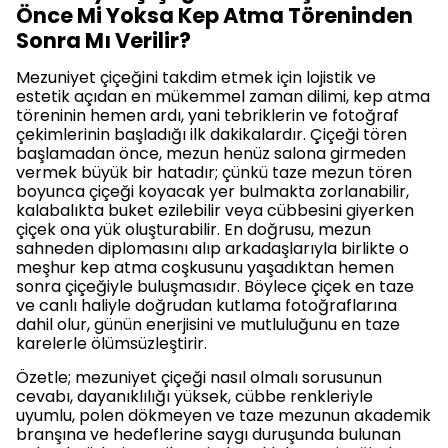
Önce Mi Yoksa Kep Atma Töreninden
Sonra Mı Verilir?
Mezuniyet çiçeğini takdim etmek için lojistik ve
estetik açıdan en mükemmel zaman dilimi, kep atma
töreninin hemen ardı, yani tebriklerin ve fotoğraf
çekimlerinin başladığı ilk dakikalardır. Çiçeği tören
başlamadan önce, mezun henüz salona girmeden
vermek büyük bir hatadır; çünkü taze mezun tören
boyunca çiçeği koyacak yer bulmakta zorlanabilir,
kalabalıkta buket ezilebilir veya cübbesini giyerken
çiçek ona yük oluşturabilir. En doğrusu, mezun
sahneden diplomasını alıp arkadaşlarıyla birlikte o
meşhur kep atma coşkusunu yaşadıktan hemen
sonra çiçeğiyle buluşmasıdır. Böylece çiçek en taze
ve canlı haliyle doğrudan kutlama fotoğraflarına
dahil olur, günün enerjisini ve mutluluğunu en taze
karelerle ölümsüzleştirir.
Özetle; mezuniyet çiçeği nasıl olmalı sorusunun
cevabı, dayanıklılığı yüksek, cübbe renkleriyle
uyumlu, polen dökmeyen ve taze mezunun akademik
branşına ve hedeflerine saygı duruşunda bulunan