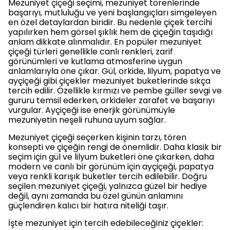
Mezuniyet çiçeği seçimi, mezuniyet törenlerinde
başarıyı, mutluluğu ve yeni başlangıçları simgeleyen
en özel detaylardan biridir. Bu nedenle çiçek tercihi
yapılırken hem görsel şıklık hem de çiçeğin taşıdığı
anlam dikkate alınmalıdır. En popüler mezuniyet
çiçeği türleri genellikle canlı renkleri, zarif
görünümleri ve kutlama atmosferine uygun
anlamlarıyla öne çıkar. Gül, orkide, lilyum, papatya ve
ayçiçeği gibi çiçekler mezuniyet buketlerinde sıkça
tercih edilir. Özellikle kırmızı ve pembe güller sevgi ve
gururu temsil ederken, orkideler zarafet ve başarıyı
vurgular. Ayçiçeği ise enerjik görünümüyle
mezuniyetin neşeli ruhuna uyum sağlar.
Mezuniyet çiçeği seçerken kişinin tarzı, tören
konsepti ve çiçeğin rengi de önemlidir. Daha klasik bir
seçim için gül ve lilyum buketleri öne çıkarken, daha
modern ve canlı bir görünüm için ayçiçeği, papatya
veya renkli karışık buketler tercih edilebilir. Doğru
seçilen mezuniyet çiçeği, yalnızca güzel bir hediye
değil, aynı zamanda bu özel günün anlamını
güçlendiren kalıcı bir hatıra niteliği taşır.
İşte mezuniyet için tercih edebileceğiniz çiçekler: