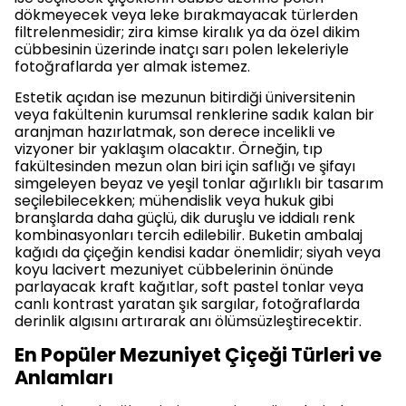
dökmeyecek veya leke bırakmayacak türlerden
filtrelenmesidir; zira kimse kiralık ya da özel dikim
cübbesinin üzerinde inatçı sarı polen lekeleriyle
fotoğraflarda yer almak istemez.
Estetik açıdan ise mezunun bitirdiği üniversitenin
veya fakültenin kurumsal renklerine sadık kalan bir
aranjman hazırlatmak, son derece incelikli ve
vizyoner bir yaklaşım olacaktır. Örneğin, tıp
fakültesinden mezun olan biri için saflığı ve şifayı
simgeleyen beyaz ve yeşil tonlar ağırlıklı bir tasarım
seçilebilecekken; mühendislik veya hukuk gibi
branşlarda daha güçlü, dik duruşlu ve iddialı renk
kombinasyonları tercih edilebilir. Buketin ambalaj
kağıdı da çiçeğin kendisi kadar önemlidir; siyah veya
koyu lacivert mezuniyet cübbelerinin önünde
parlayacak kraft kağıtlar, soft pastel tonlar veya
canlı kontrast yaratan şık sargılar, fotoğraflarda
derinlik algısını artırarak anı ölümsüzleştirecektir.
En Popüler Mezuniyet Çiçeği Türleri ve
Anlamları