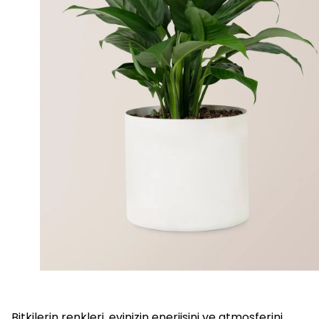
Bitkilerin renkleri, evinizin enerjisini ve atmosferini