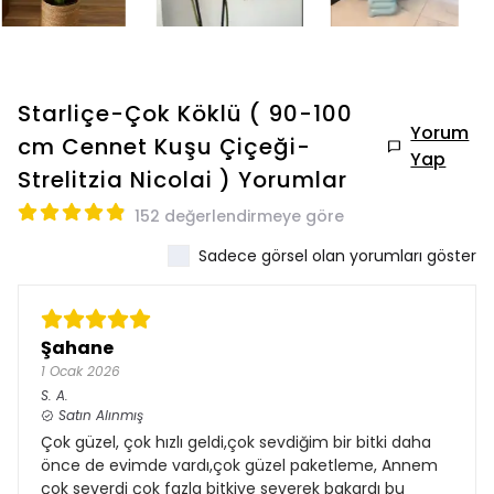
Starliçe-Çok Köklü ( 90-100
Yorum
cm Cennet Kuşu Çiçeği-
Yap
Strelitzia Nicolai )
Yorumlar
152 değerlendirmeye göre
Sadece görsel olan yorumları göster
Şahane
1 Ocak 2026
S.
A.
Satın Alınmış
Çok güzel, çok hızlı geldi,çok sevdiğim bir bitki daha
önce de evimde vardı,çok güzel paketleme, Annem
çok severdi çok fazla bitkiye severek bakardı bu