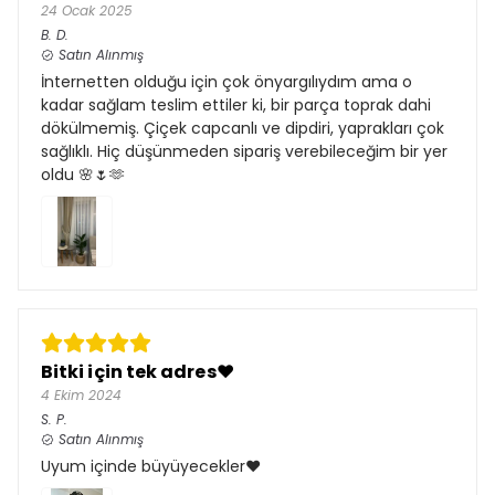
24 Ocak 2025
B.
D.
Satın Alınmış
İnternetten olduğu için çok önyargılıydım ama o
kadar sağlam teslim ettiler ki, bir parça toprak dahi
dökülmemiş. Çiçek capcanlı ve dipdiri, yaprakları çok
sağlıklı. Hiç düşünmeden sipariş verebileceğim bir yer
oldu 🌸🌷🫶
Bitki için tek adres❤️
4 Ekim 2024
S.
P.
Satın Alınmış
Uyum içinde büyüyecekler❤️