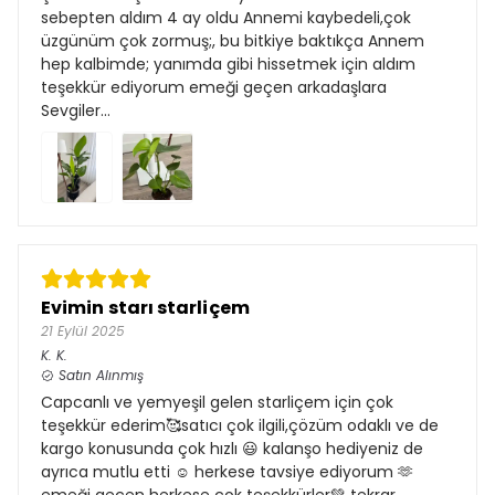
sebepten aldım 4 ay oldu Annemi kaybedeli,çok
üzgünüm çok zormuş;, bu bitkiye baktıkça Annem
hep kalbimde; yanımda gibi hissetmek için aldım
teşekkür ediyorum emeği geçen arkadaşlara
Sevgiler…
Evimin starı starliçem
21 Eylül 2025
K.
K.
Satın Alınmış
Capcanlı ve yemyeşil gelen starliçem için çok
teşekkür ederim🥰satıcı çok ilgili,çözüm odaklı ve de
kargo konusunda çok hızlı 😃 kalanşo hediyeniz de
ayrıca mutlu etti ☺️ herkese tavsiye ediyorum 🫶
emeği geçen herkese çok teşekkürler💚 tekrar