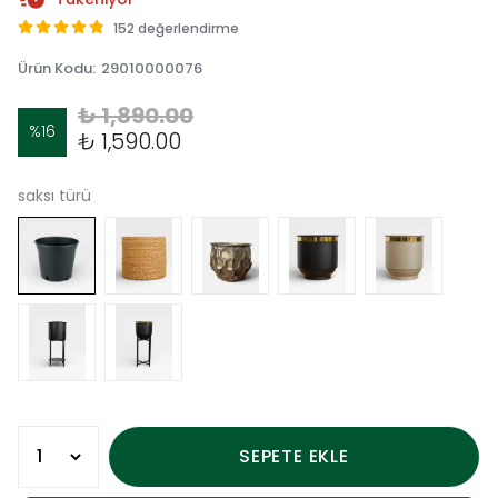
152 değerlendirme
Ürün Kodu
:
29010000076
₺ 1,890.00
%
16
₺ 1,590.00
saksı türü
SEPETE EKLE