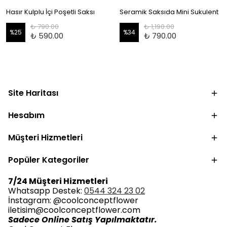
Hasır Kulplu İçi Poşetli Saksı
Seramik Saksıda Mini Sukulent
₺ 790.00
₺ 1,190.00
%
25
%
34
₺ 590.00
₺ 790.00
Site Haritası
Hesabım
Müşteri Hizmetleri
Popüler Kategoriler
7/24 Müşteri Hizmetleri
Whatsapp Destek:
0544 324 23 02
İnstagram: @coolconceptflower
iletisim@coolconceptflower.com
Sadece Online Satış Yapılmaktatır.