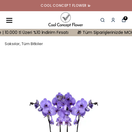
COOL CONCEPT FLOWER 💫
0
0 tl Üzeri %10 İndirim Fırsatı
🎁 Tüm Siparişlerinizde MONSTERA 
Saksılar, Tüm Bitkiler