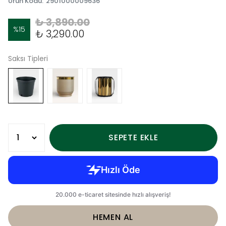
Ürün Kodu
:
2901000009636
₺ 3,890.00
%
15
₺ 3,290.00
Saksı Tipleri
SEPETE EKLE
HEMEN AL