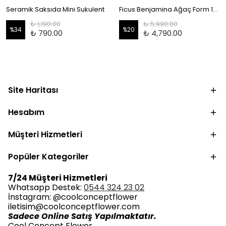
Seramik Saksıda Mini Sukulent
Ficus Benjamina Ağaç Form 140-150 cm
₺ 1,190.00
₺ 5,990.00
%
34
%
20
₺ 790.00
₺ 4,790.00
Site Haritası
Hesabım
Müşteri Hizmetleri
Popüler Kategoriler
7/24 Müşteri Hizmetleri
Whatsapp Destek:
0544 324 23 02
İnstagram: @coolconceptflower
iletisim@coolconceptflower.com
Sadece Online Satış Yapılmaktatır.
Cool Concept Flower