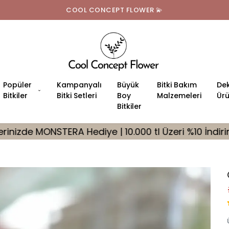
Tüm Türkiye'ye Ücre
Popüler
Kampanyalı
Büyük
Bitki Bakım
Dek
Bitkiler
Bitki Setleri
Boy
Malzemeleri
Ürü
Bitkiler
diye | 10.000 tl Üzeri %10 İndirim Fırsatı
🎁 Tüm S