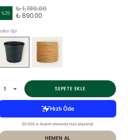
₺ 1,190.00
%
25
₺ 890.00
saksı tipi
SEPETE EKLE
HEMEN AL