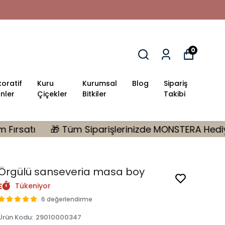
tsiz Teslimat
0
oratif
Kuru
Kurumsal
Blog
Sipariş
nler
Çiçekler
Bitkiler
Takibi
iparişlerinizde MONSTERA Hediye | 10.000 tl Üzeri %1
Örgülü sanseveria masa boy
Tükeniyor
6 değerlendirme
Ürün Kodu
:
29010000347