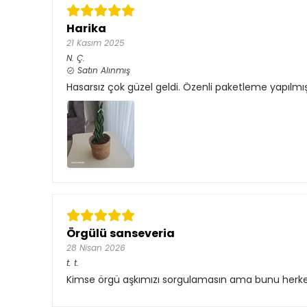
Harika
21 Kasım 2025
N.
Ç.
Satın Alınmış
Hasarsız çok güzel geldi. Özenli paketleme yapılmış.
Örgülü sanseveria
28 Nisan 2026
t.
t.
Kimse örgü aşkımızı sorgulamasın ama bunu herkes a