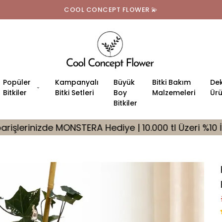
COOL CONCEPT FLOWER 💫
Popüler
Kampanyalı
Büyük
Bitki Bakım
Dek
Bitkiler
Bitki Setleri
Boy
Malzemeleri
Ürü
Bitkiler
RA Hediye | 10.000 tl Üzeri %10 İndirim Fırsatı
🎁