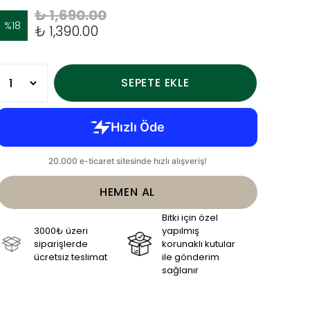
₺ 1,690.00
%
18
₺ 1,390.00
SEPETE EKLE
HEMEN AL
Bitki için özel
3000₺ üzeri
yapılmış
siparişlerde
korunaklı kutular
ücretsiz teslimat
ile gönderim
sağlanır