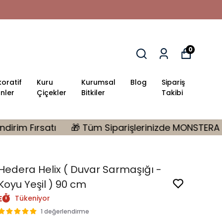
0
oratif
Kuru
Kurumsal
Blog
Sipariş
nler
Çiçekler
Bitkiler
Takibi
 Tüm Siparişlerinizde MONSTERA Hediye | 10.000 tl Üze
Hedera Helix ( Duvar Sarmaşığı -
Koyu Yeşil ) 90 cm
Tükeniyor
1 değerlendirme