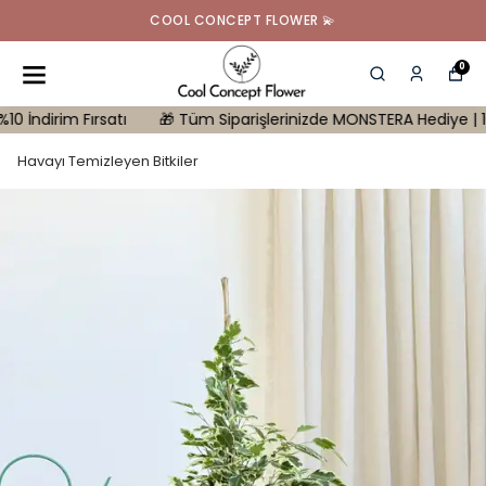
COOL CONCEPT FLOWER 💫
0
im Fırsatı
🎁 Tüm Siparişlerinizde MONSTERA Hediye | 10.000 tl 
Havayı Temizleyen Bitkiler