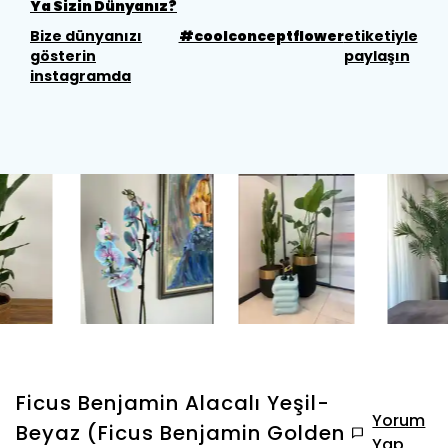
Ya Sizin Dünyanız?
Bize dünyanızı
#coolconceptflower
etiketiyle
gösterin
paylaşın
instagramda
Ficus Benjamin Alacalı Yeşil-
Yorum
Beyaz (Ficus Benjamin Golden
Yap