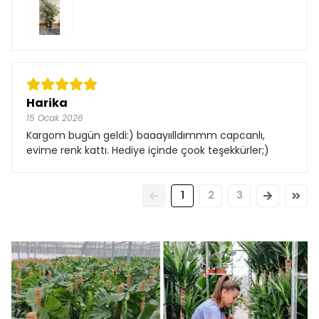
Harika
15 Ocak 2026
Kargom bugün geldi:) baaayıılldımmm capcanlı,
evime renk kattı. Hediye içinde çook teşekkürler;)
1
2
3