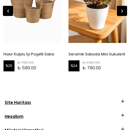
Hasır Kulplu İçi Poşetli Saksı
Seramik Saksıda Mini Sukulent
₺ 790.00
₺ 1,190.00
%
25
%
34
₺ 590.00
₺ 790.00
Site Haritası
Hesabım