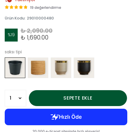
19 değerlendirme
Ürün Kodu
:
29010000480
₺ 2,090.00
%
19
₺ 1,690.00
saksı tipi
SEPETE EKLE