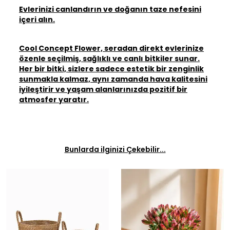
Evlerinizi canlandırın ve doğanın taze nefesini
içeri alın.
Cool Concept Flower, seradan direkt evlerinize
özenle seçilmiş, sağlıklı ve canlı bitkiler sunar.
Her bir bitki, sizlere sadece estetik bir zenginlik
sunmakla kalmaz, aynı zamanda hava kalitesini
iyileştirir ve yaşam alanlarınızda pozitif bir
atmosfer yaratır.
Bunlarda ilginizi Çekebilir...