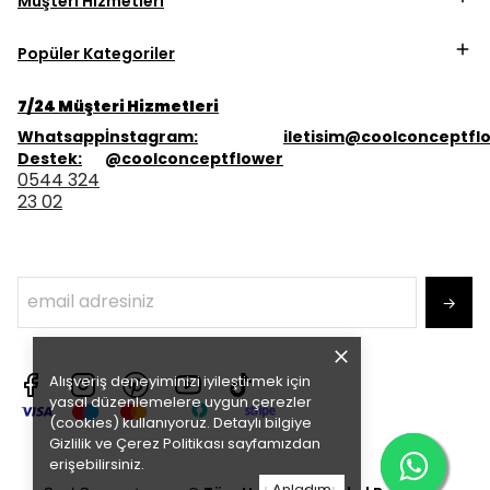
Müşteri Hizmetleri
Popüler Kategoriler
7/24 Müşteri Hizmetleri
Whatsapp
İnstagram:
iletisim@coolconceptfl
Destek:
@coolconceptflower
0544 324
23 02
→
Alışveriş deneyiminizi iyileştirmek için
yasal düzenlemelere uygun çerezler
(cookies) kullanıyoruz. Detaylı bilgiye
Gizlilik ve Çerez Politikası
sayfamızdan
erişebilirsiniz.
Anladım