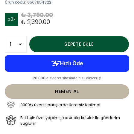
Ürün Kodu
:
6567654322
₺ 3,790.00
%
37
₺ 2,390.00
SEPETE EKLE
HEMEN AL
3000₺ üzeri siparişlerde ücretsiz teslimat
Bitki için özel yapılmış korunaklı kutular ile gönderim
sağlanır