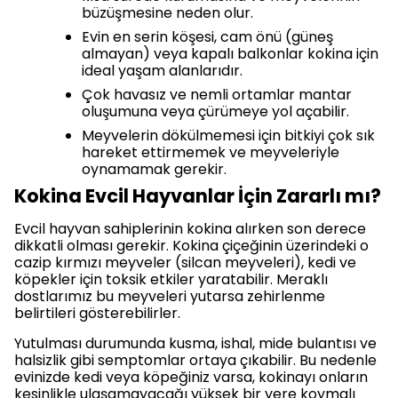
büzüşmesine neden olur.
Evin en serin köşesi, cam önü (güneş
almayan) veya kapalı balkonlar kokina için
ideal yaşam alanlarıdır.
Çok havasız ve nemli ortamlar mantar
oluşumuna veya çürümeye yol açabilir.
Meyvelerin dökülmemesi için bitkiyi çok sık
hareket ettirmemek ve meyveleriyle
oynamamak gerekir.
Kokina Evcil Hayvanlar İçin Zararlı mı?
Evcil hayvan sahiplerinin kokina alırken son derece
dikkatli olması gerekir. Kokina çiçeğinin üzerindeki o
cazip kırmızı meyveler (silcan meyveleri), kedi ve
köpekler için toksik etkiler yaratabilir. Meraklı
dostlarımız bu meyveleri yutarsa zehirlenme
belirtileri gösterebilirler.
Yutulması durumunda kusma, ishal, mide bulantısı ve
halsizlik gibi semptomlar ortaya çıkabilir. Bu nedenle
evinizde kedi veya köpeğiniz varsa, kokinayı onların
kesinlikle ulaşamayacağı yüksek bir yere koymalı