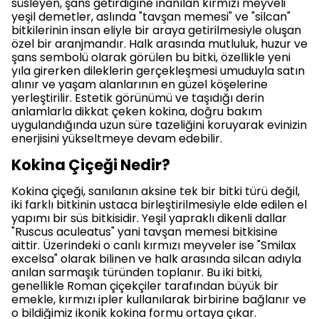
süsleyen, şans getirdiğine inanılan kırmızı meyveli
yeşil demetler, aslında "tavşan memesi" ve "silcan"
bitkilerinin insan eliyle bir araya getirilmesiyle oluşan
özel bir aranjmandır. Halk arasında mutluluk, huzur ve
şans sembolü olarak görülen bu bitki, özellikle yeni
yıla girerken dileklerin gerçekleşmesi umuduyla satın
alınır ve yaşam alanlarının en güzel köşelerine
yerleştirilir. Estetik görünümü ve taşıdığı derin
anlamlarla dikkat çeken kokina, doğru bakım
uygulandığında uzun süre tazeliğini koruyarak evinizin
enerjisini yükseltmeye devam edebilir.
Kokina Çiçeği Nedir?
Kokina çiçeği, sanılanın aksine tek bir bitki türü değil,
iki farklı bitkinin ustaca birleştirilmesiyle elde edilen el
yapımı bir süs bitkisidir. Yeşil yapraklı dikenli dallar
"Ruscus aculeatus" yani tavşan memesi bitkisine
aittir. Üzerindeki o canlı kırmızı meyveler ise "Smilax
excelsa" olarak bilinen ve halk arasında silcan adıyla
anılan sarmaşık türünden toplanır. Bu iki bitki,
genellikle Roman çiçekçiler tarafından büyük bir
emekle, kırmızı ipler kullanılarak birbirine bağlanır ve
o bildiğimiz ikonik kokina formu ortaya çıkar.