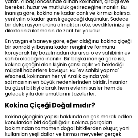
yatar. Yılbaşı öncesinde alınan kokinanın, girdiği eve
bereket, huzur ve mutluluk getireceğine inanılır. Bu
inanışa göre, kokina ne kadar canlı ve kırmızı kalırsa,
yeni yılın o kadar şanslı geçeceği düşünülür. Sadece
bir dekorasyon ürünü olmaktan öte, sevdiklerinize iyi
dileklerinizi iletmenin de zarif bir yoludur.
En yaygın efsaneye göre, eğer aldığınız kokina çiçeği
bir sonraki yılbaşına kadar rengini ve formunu
koruyarak hiç bozulmadan durursa, o ev sahibinin ev
sahibi olacağına inanılır. Bir başka inanışa göre ise,
kokina çiçeğini alan kişinin şansı açılır ve beklediği
müjdeli haberlere kavuşur. Bu "ev sahibi yapma"
efsanesi, kokinanın her yıl Aralık ayında yok
satmasının en büyük nedenlerinden biridir. İnsanlar
bu güzel bitkiyi alarak hem evlerini süsler hem de
gelecek yıla dair umutlarını tazelerler.
Kokina Çiçeği Doğal mıdır?
Kokina çiçeğinin yapısı hakkında en çok merak edilen
konulardan biri doğallığıdır. Kokina, parçaları
bakımından tamamen doğal bitkilerden oluşur; yani
kullanılan yeşil dallar ve kırmızı meyveler gerçek