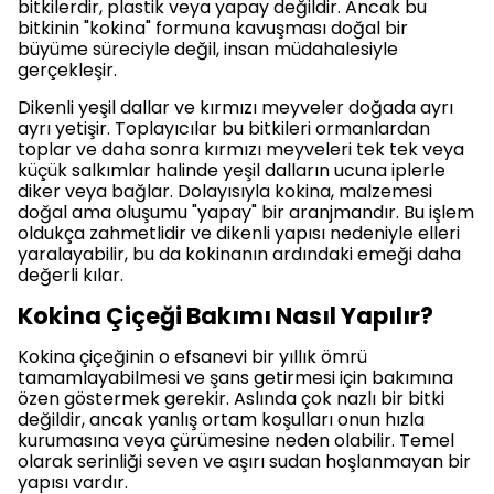
bitkilerdir, plastik veya yapay değildir. Ancak bu
bitkinin "kokina" formuna kavuşması doğal bir
büyüme süreciyle değil, insan müdahalesiyle
gerçekleşir.
Dikenli yeşil dallar ve kırmızı meyveler doğada ayrı
ayrı yetişir. Toplayıcılar bu bitkileri ormanlardan
toplar ve daha sonra kırmızı meyveleri tek tek veya
küçük salkımlar halinde yeşil dalların ucuna iplerle
diker veya bağlar. Dolayısıyla kokina, malzemesi
doğal ama oluşumu "yapay" bir aranjmandır. Bu işlem
oldukça zahmetlidir ve dikenli yapısı nedeniyle elleri
yaralayabilir, bu da kokinanın ardındaki emeği daha
değerli kılar.
Kokina Çiçeği Bakımı Nasıl Yapılır?
Kokina çiçeğinin o efsanevi bir yıllık ömrü
tamamlayabilmesi ve şans getirmesi için bakımına
özen göstermek gerekir. Aslında çok nazlı bir bitki
değildir, ancak yanlış ortam koşulları onun hızla
kurumasına veya çürümesine neden olabilir. Temel
olarak serinliği seven ve aşırı sudan hoşlanmayan bir
yapısı vardır.