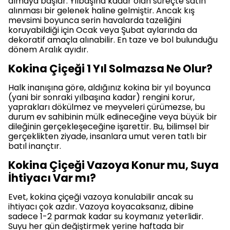
almaya başlar. Yılbaşına kadar olan süreçte satın
alınması bir gelenek haline gelmiştir. Ancak kış
mevsimi boyunca serin havalarda tazeliğini
koruyabildiği için Ocak veya Şubat aylarında da
dekoratif amaçla alınabilir. En taze ve bol bulunduğu
dönem Aralık ayıdır.
Kokina Çiçeği 1 Yıl Solmazsa Ne Olur?
Halk inanışına göre, aldığınız kokina bir yıl boyunca
(yani bir sonraki yılbaşına kadar) rengini korur,
yaprakları dökülmez ve meyveleri çürümezse, bu
durum ev sahibinin mülk edineceğine veya büyük bir
dileğinin gerçekleşeceğine işarettir. Bu, bilimsel bir
gerçeklikten ziyade, insanlara umut veren tatlı bir
batıl inançtır.
Kokina Çiçeği Vazoya Konur mu, Suya
İhtiyacı Var mı?
Evet, kokina çiçeği vazoya konulabilir ancak su
ihtiyacı çok azdır. Vazoya koyacaksanız, dibine
sadece 1-2 parmak kadar su koymanız yeterlidir.
Suyu her gün değiştirmek yerine haftada bir