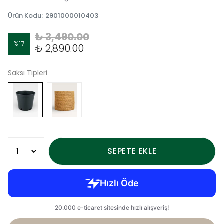
Ürün Kodu
:
2901000010403
₺ 3,490.00
%
17
₺ 2,890.00
Saksı Tipleri
SEPETE EKLE