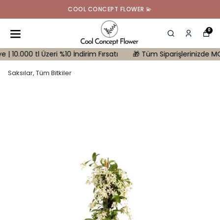
COOL CONCEPT FLOWER 💫
0
00 tl Üzeri %10 İndirim Fırsatı
🎁 Tüm Siparişlerinizde MONSTERA
Saksılar, Tüm Bitkiler