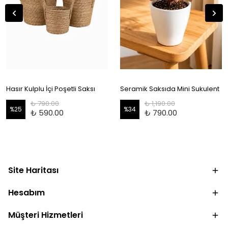
Hasır Kulplu İçi Poşetli Saksı
Seramik Saksıda Mini Sukulent
₺ 790.00
₺ 1,190.00
%
25
%
34
₺ 590.00
₺ 790.00
Site Haritası
Hesabım
Müşteri Hizmetleri