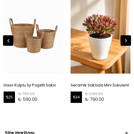
Hasır Kulplu İçi Poşetli Saksı
Seramik Saksıda Mini Sukulent
₺ 790.00
₺ 1,190.00
%
25
%
34
₺ 590.00
₺ 790.00
Site Haritası