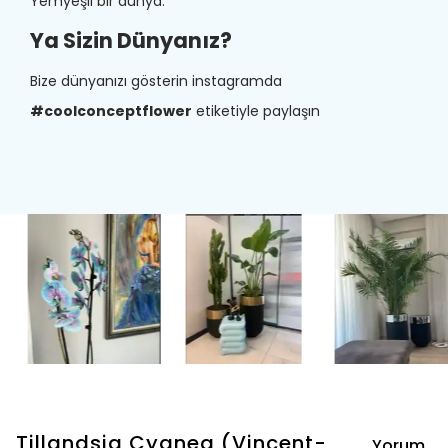
Yemyeşil bir dünya.
Ya Sizin Dünyanız?
Bize dünyanızı gösterin instagramda
#coolconceptflower
etiketiyle paylaşın
Tillandsia Cyanea (Vincent-
Yorum