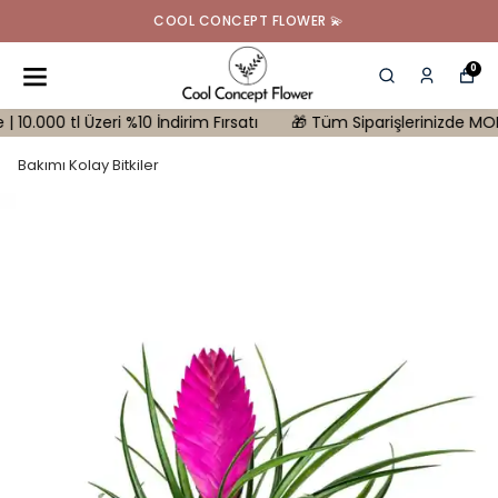
COOL CONCEPT FLOWER 💫
0
 tl Üzeri %10 İndirim Fırsatı
🎁 Tüm Siparişlerinizde MONSTERA H
Bakımı Kolay Bitkiler