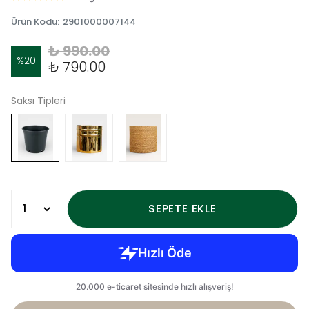
Ürün Kodu
:
2901000007144
₺ 990.00
%
20
₺ 790.00
Saksı Tipleri
SEPETE EKLE