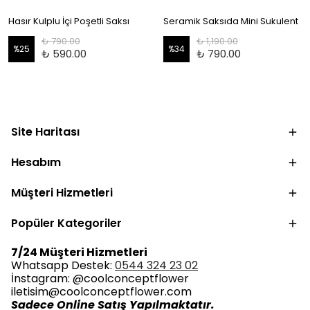
Hasır Kulplu İçi Poşetli Saksı
Seramik Saksıda Mini Sukulent
₺ 790.00
₺ 1,190.00
%
25
%
34
₺ 590.00
₺ 790.00
Site Haritası
Hesabım
Müşteri Hizmetleri
Popüler Kategoriler
7/24 Müşteri Hizmetleri
Whatsapp Destek:
0544 324 23 02
İnstagram: @coolconceptflower
iletisim@coolconceptflower.com
Sadece Online Satış Yapılmaktatır.