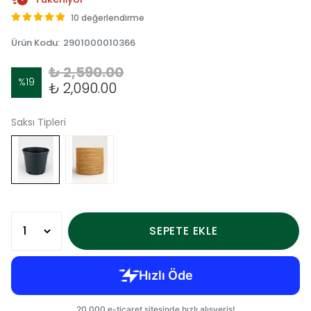
10 değerlendirme
Ürün Kodu
:
2901000010366
₺ 2,590.00
%
19
₺ 2,090.00
Saksı Tipleri
SEPETE EKLE