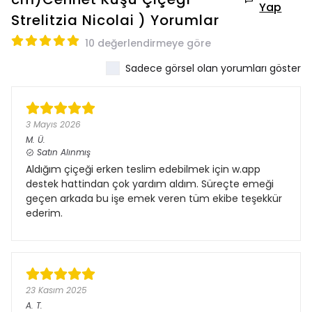
Yap
Strelitzia Nicolai )
Yorumlar
10 değerlendirmeye göre
Sadece görsel olan yorumları göster
3 Mayıs 2026
M.
Ü.
Satın Alınmış
Aldığım çiçeği erken teslim edebilmek için w.app
destek hattindan çok yardım aldım. Süreçte emeği
geçen arkada bu işe emek veren tüm ekibe teşekkür
ederim.
23 Kasım 2025
A.
T.