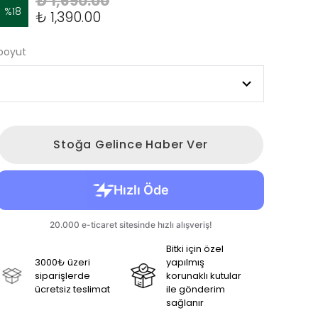
₺ 1,690.00
%
18
₺ 1,390.00
boyut
Stoğa Gelince Haber Ver
Bitki için özel
3000₺ üzeri
yapılmış
siparişlerde
korunaklı kutular
ücretsiz teslimat
ile gönderim
sağlanır