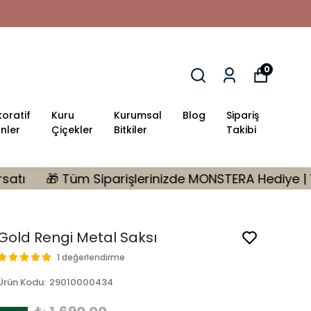
0
oratif
Kuru
Kurumsal
Blog
Sipariş
nler
Çiçekler
Bitkiler
Takibi
şlerinizde MONSTERA Hediye | 10.000 tl Üzeri %10 İndi
Gold Rengi Metal Saksı
1 değerlendirme
Ürün Kodu
:
29010000434