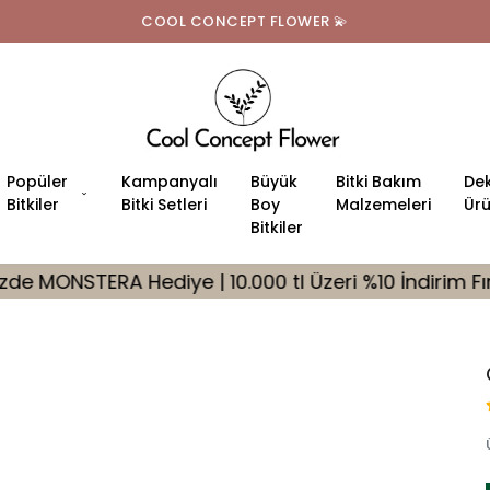
Tüm Türkiye'ye Ücretsiz Teslimat
Popüler
Kampanyalı
Büyük
Bitki Bakım
Dek
Bitkiler
Bitki Setleri
Boy
Malzemeleri
Ürü
Bitkiler
 10.000 tl Üzeri %10 İndirim Fırsatı
🎁 Tüm Sipari