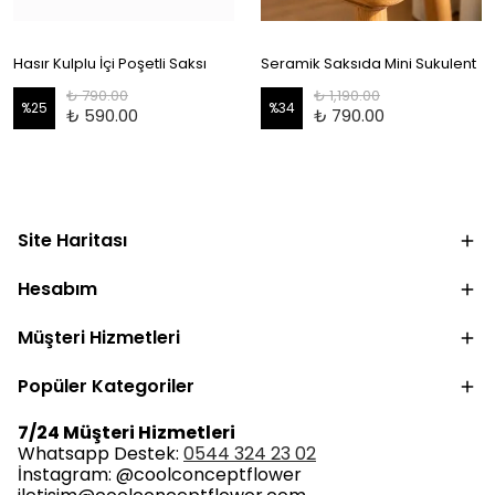
Hasır Kulplu İçi Poşetli Saksı
Seramik Saksıda Mini Sukulent
₺ 790.00
₺ 1,190.00
%
25
%
34
₺ 590.00
₺ 790.00
Site Haritası
Hesabım
Müşteri Hizmetleri
Popüler Kategoriler
7/24 Müşteri Hizmetleri
Whatsapp Destek:
0544 324 23 02
İnstagram: @coolconceptflower