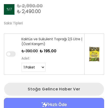
₺ 2,990.00
%
17
₺ 2,490.00
Saksı Tipleri
Kaktüs ve Sukulent Toprağı 2,5 Litre |
(Özel Karışım)
₺ 390.00
₺ 195.00
Adet
Stoğa Gelince Haber Ver