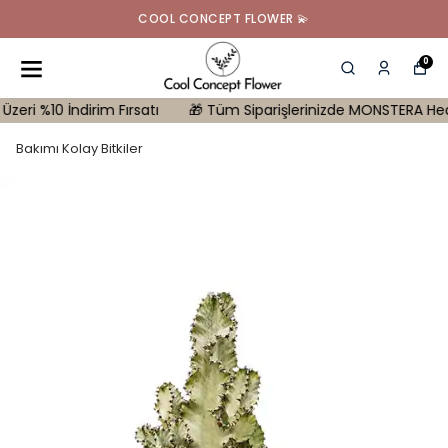
COOL CONCEPT FLOWER 💫
0
%10 İndirim Fırsatı
🎁 Tüm Siparişlerinizde MONSTERA Hediye | 10
Bakımı Kolay Bitkiler